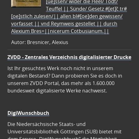
[ue]ssen/ wider die Heel/ Todt/
Teuffel || Sünde/ Gesetz #[et]c̃ tr#
[oe]stlich zulesen/|| allen bl#[oe]den gewissen/
vorfasset || vnd Reymweis gestellet || durch
Alexium Bres=||nicerum Cotbusianum.||
Autor: Bresnicer, Alexius
ZVDD - Zentrales Verzeichnis digitalisierter Drucke
Ist Ihr gesuchtes Werk noch nicht in unserem
digitalen Bestand? Dann probieren Sie es doch in
unserem ZVDD Portal, das mehr als 1.600.000
bundesweit digitalisierte Werke nachweist.
DigiWunschbuch
Die Niedersächsische Staats- und
Universitätsbibliothek Göttingen (SUB) bietet mit