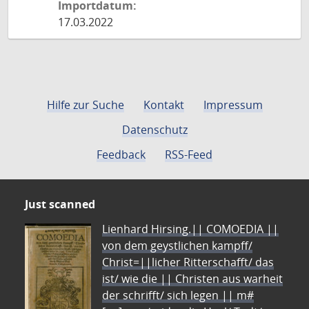
Importdatum:
17.03.2022
Hilfe zur Suche
Kontakt
Impressum
Datenschutz
Feedback
RSS-Feed
Just scanned
Lienhard Hirsing.|| COMOEDIA ||
von dem geystlichen kampff/
Christ=||licher Ritterschafft/ das
ist/ wie die || Christen aus warheit
der schrifft/ sich legen || m#