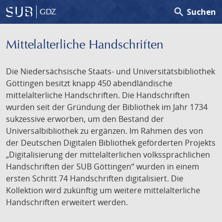
search
Suchen
GDZ
Mittelalterliche Handschriften
Die Niedersächsische Staats- und Universitätsbibliothek
Göttingen besitzt knapp 450 abendländische
mittelalterliche Handschriften. Die Handschriften
wurden seit der Gründung der Bibliothek im Jahr 1734
sukzessive erworben, um den Bestand der
Universalbibliothek zu ergänzen. Im Rahmen des von
der Deutschen Digitalen Bibliothek geförderten Projekts
„Digitalisierung der mittelalterlichen volkssprachlichen
Handschriften der SUB Göttingen“ wurden in einem
ersten Schritt 74 Handschriften digitalisiert. Die
Kollektion wird zukünftig um weitere mittelalterliche
Handschriften erweitert werden.