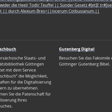
 wider die Heel/ Todt/ Teuffel || Sünde/ Gesetz #[et]c̃ tr#[o
let || durch Alexium Bres=||nicerum Cotbusianum.||
schbuch
Gutenberg Digital
ersächsische Staats- und
Besuchen Sie das Faksimile 
ätsbibliothek Göttingen
Göttinger Gutenberg Bibel.
tet mit dem Service
schbuch” die Möglichkeit,
ften für die Digitalisierung
ern zu übernehmen.
en Sie die Patenschaft für
alisierung Ihres
uches.