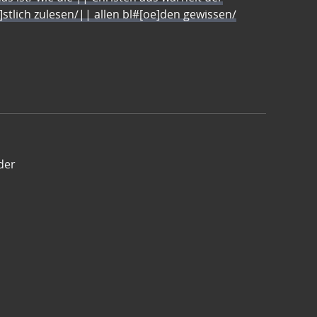
e]stlich zulesen/|| allen bl#[oe]den gewissen/
der