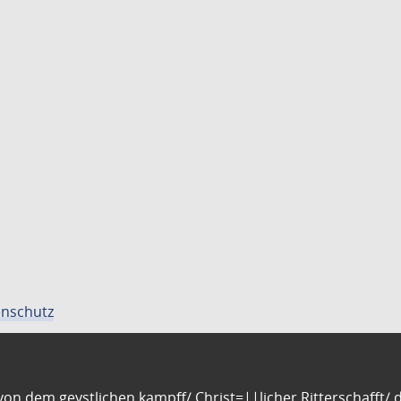
nschutz
n dem geystlichen kampff/ Christ=||licher Ritterschafft/ da