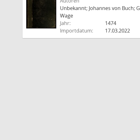
Autoren
Unbekannt; Johannes von Buch; Go
Wage
Jahr:
1474
Importdatum:
17.03.2022