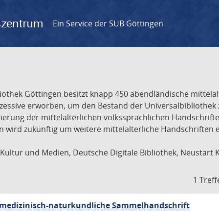
gszentrum
Ein Service der SUB Göttingen
liothek Göttingen besitzt knapp 450 abendländische mittela
ukzessive erworben, um den Bestand der Universalbibliothe
lisierung der mittelalterlichen volkssprachlichen Handschri
ion wird zukünftig um weitere mittelalterliche Handschriften
ultur und Medien, Deutsche Digitale Bibliothek, Neustart 
1 Treff
sch-medizinisch-naturkundliche Sammelhandschrift