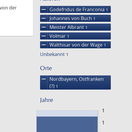
 von der
remove
Godefridus de Franconia
1
remove
Johannes von Buch
1
remove
Meister Albrant
1
remove
Volmar
1
remove
Walthisar von der Wage
1
Unbekannt
1
Orte
remove
Nordbayern, Ostfranken
(?)
1
Jahre
1
1