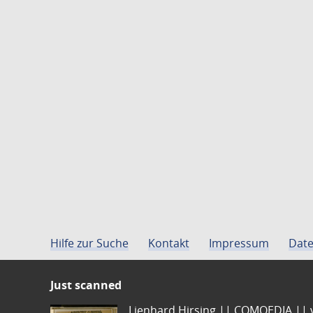
Hilfe zur Suche
Kontakt
Impressum
Date
Just scanned
Lienhard Hirsing.|| COMOEDIA || vo