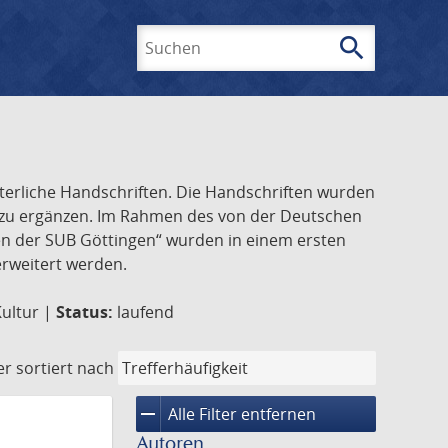
search
Suchen
lterliche Handschriften. Die Handschriften wurden
k zu ergänzen. Im Rahmen des von der Deutschen
ften der SUB Göttingen“ wurden in einem ersten
 erweitert werden.
Kultur |
Status:
laufend
er
sortiert nach
remove
Alle Filter entfernen
Autoren