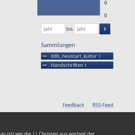
0
0
1474
1475
keyboard_arrow_right
bis
Suche
einschränke
Sammlungen
remove
ddb_neustart_kultur
1
remove
Handschriften
1
Feedback
RSS-Feed
s ist/ wie die || Christen aus warheit der