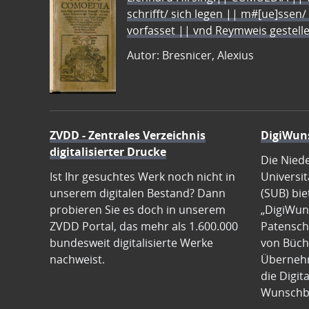
schrifft/ sich legen || m#[ue]ssen/
vorfasset || vnd Reymweis gestel
Autor: Bresnicer, Alexius
ZVDD - Zentrales Verzeichnis
DigiWun
digitalisierter Drucke
Die Nied
Ist Ihr gesuchtes Werk noch nicht in
Universit
unserem digitalen Bestand? Dann
(SUB) bie
probieren Sie es doch in unserem
„DigiWun
ZVDD Portal, das mehr als 1.600.000
Patenscha
bundesweit digitalisierte Werke
von Büch
nachweist.
Übernehm
die Digit
Wunschb