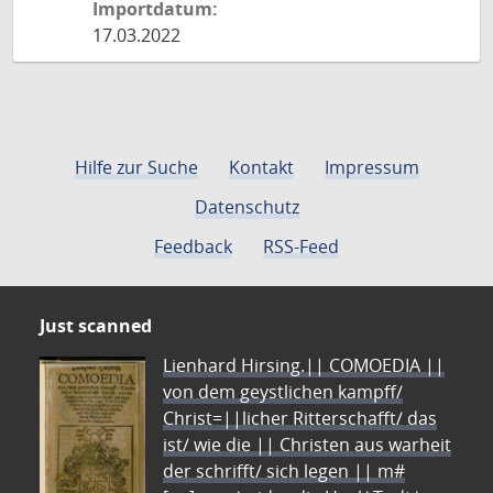
Importdatum:
17.03.2022
Hilfe zur Suche
Kontakt
Impressum
Datenschutz
Feedback
RSS-Feed
Just scanned
Lienhard Hirsing.|| COMOEDIA ||
von dem geystlichen kampff/
Christ=||licher Ritterschafft/ das
ist/ wie die || Christen aus warheit
der schrifft/ sich legen || m#