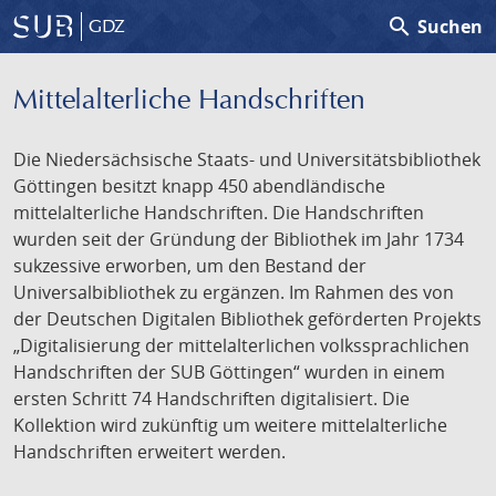
search
Suchen
GDZ
Mittelalterliche Handschriften
Die Niedersächsische Staats- und Universitätsbibliothek
Göttingen besitzt knapp 450 abendländische
mittelalterliche Handschriften. Die Handschriften
wurden seit der Gründung der Bibliothek im Jahr 1734
sukzessive erworben, um den Bestand der
Universalbibliothek zu ergänzen. Im Rahmen des von
der Deutschen Digitalen Bibliothek geförderten Projekts
„Digitalisierung der mittelalterlichen volkssprachlichen
Handschriften der SUB Göttingen“ wurden in einem
ersten Schritt 74 Handschriften digitalisiert. Die
Kollektion wird zukünftig um weitere mittelalterliche
Handschriften erweitert werden.