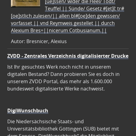
[ue]ssen/ wider die Heel/ Todt/
Teuffel || Sünde/ Gesetz #[et]c̃ tr#
[oe]stlich zulesen/|| allen bl#[oe]den gewissen/
vorfasset || vnd Reymweis gestellet || durch
Alexium Bres=||nicerum Cotbusianum.||
Autor: Bresnicer, Alexius
ZVDD - Zentrales Verzeichnis digitalisierter Drucke
Ist Ihr gesuchtes Werk noch nicht in unserem
digitalen Bestand? Dann probieren Sie es doch in
unserem ZVDD Portal, das mehr als 1.600.000
bundesweit digitalisierte Werke nachweist.
DigiWunschbuch
Die Niedersächsische Staats- und
Universitätsbibliothek Göttingen (SUB) bietet mit