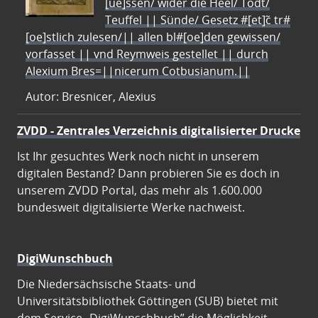
[ue]ssen/ wider die Heel/ Todt/
Teuffel || Sünde/ Gesetz #[et]c̃ tr#
[oe]stlich zulesen/|| allen bl#[oe]den gewissen/
vorfasset || vnd Reymweis gestellet || durch
Alexium Bres=||nicerum Cotbusianum.||
Autor: Bresnicer, Alexius
ZVDD - Zentrales Verzeichnis digitalisierter Drucke
Ist Ihr gesuchtes Werk noch nicht in unserem
digitalen Bestand? Dann probieren Sie es doch in
unserem ZVDD Portal, das mehr als 1.600.000
bundesweit digitalisierte Werke nachweist.
DigiWunschbuch
Die Niedersächsische Staats- und
Universitätsbibliothek Göttingen (SUB) bietet mit