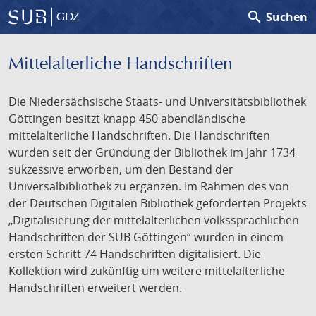
search
Suchen
GDZ
Mittelalterliche Handschriften
Die Niedersächsische Staats- und Universitätsbibliothek
Göttingen besitzt knapp 450 abendländische
mittelalterliche Handschriften. Die Handschriften
wurden seit der Gründung der Bibliothek im Jahr 1734
sukzessive erworben, um den Bestand der
Universalbibliothek zu ergänzen. Im Rahmen des von
der Deutschen Digitalen Bibliothek geförderten Projekts
„Digitalisierung der mittelalterlichen volkssprachlichen
Handschriften der SUB Göttingen“ wurden in einem
ersten Schritt 74 Handschriften digitalisiert. Die
Kollektion wird zukünftig um weitere mittelalterliche
Handschriften erweitert werden.