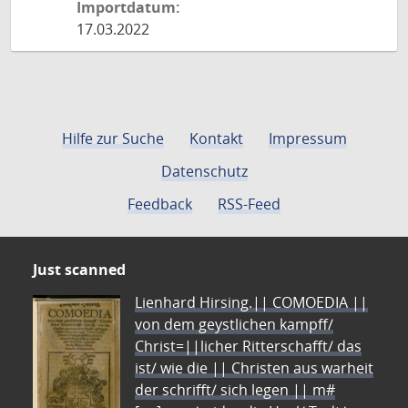
Importdatum:
17.03.2022
Hilfe zur Suche
Kontakt
Impressum
Datenschutz
Feedback
RSS-Feed
Just scanned
Lienhard Hirsing.|| COMOEDIA ||
von dem geystlichen kampff/
Christ=||licher Ritterschafft/ das
ist/ wie die || Christen aus warheit
der schrifft/ sich legen || m#