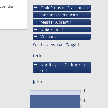
 von der
remove
Godefridus de Franconia
1
remove
Johannes von Buch
1
remove
Meister Albrant
1
remove
Unbekannt
1
remove
Volmar
1
Walthisar von der Wage
1
Orte
remove
Nordbayern, Ostfranken
(?)
1
Jahre
1
1