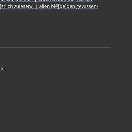
e]stlich zulesen/|| allen bl#[oe]den gewissen/
der