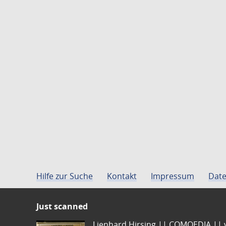
Hilfe zur Suche
Kontakt
Impressum
Date
Just scanned
Lienhard Hirsing.|| COMOEDIA || vo