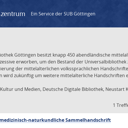
gszentrum
Ein Service der SUB Göttingen
liothek Göttingen besitzt knapp 450 abendländische mittela
ukzessive erworben, um den Bestand der Universalbibliothe
lisierung der mittelalterlichen volkssprachlichen Handschri
ion wird zukünftig um weitere mittelalterliche Handschriften
ultur und Medien, Deutsche Digitale Bibliothek, Neustart 
1 Treff
sch-medizinisch-naturkundliche Sammelhandschrift