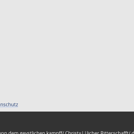
nschutz
n dem geystlichen kampff/ Christ=||licher Ritterschafft/ da