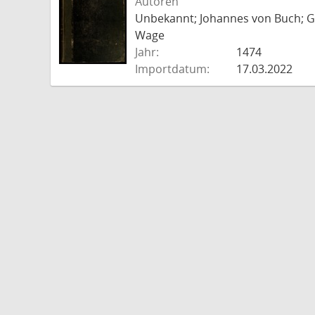
Autoren
Unbekannt; Johannes von Buch; Go
Wage
Jahr:
1474
Importdatum:
17.03.2022