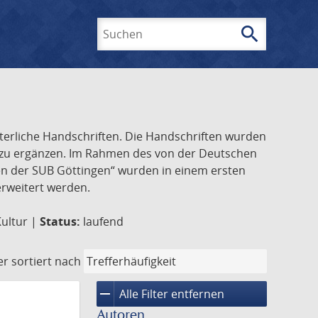
search
Suchen
lterliche Handschriften. Die Handschriften wurden
k zu ergänzen. Im Rahmen des von der Deutschen
ften der SUB Göttingen“ wurden in einem ersten
 erweitert werden.
Kultur |
Status:
laufend
er
sortiert nach
remove
Alle Filter entfernen
Autoren