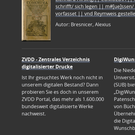
schrifft/ sich legen || m#[ue]ssen/
vorfasset || vnd Reymweis gestel
Autor: Bresnicer, Alexius
ZVDD - Zentrales Verzeichnis
DigiWun
digitalisierter Drucke
Die Nied
Ist Ihr gesuchtes Werk noch nicht in
Universit
unserem digitalen Bestand? Dann
(SUB) bie
probieren Sie es doch in unserem
„DigiWun
ZVDD Portal, das mehr als 1.600.000
Patenscha
bundesweit digitalisierte Werke
von Büch
nachweist.
Übernehm
die Digit
Wunschb