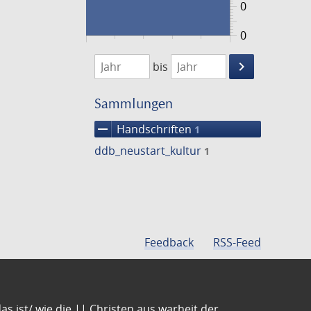
0
0
1474
1475
keyboard_arrow_right
bis
Suche
einschränke
Sammlungen
remove
Handschriften
1
ddb_neustart_kultur
1
Feedback
RSS-Feed
s ist/ wie die || Christen aus warheit der