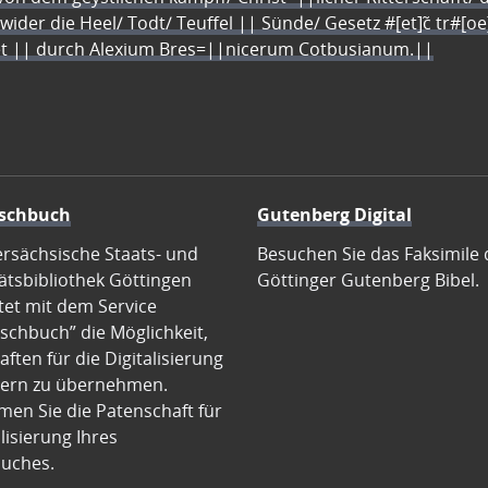
 wider die Heel/ Todt/ Teuffel || Sünde/ Gesetz #[et]c̃ tr#[o
let || durch Alexium Bres=||nicerum Cotbusianum.||
schbuch
Gutenberg Digital
ersächsische Staats- und
Besuchen Sie das Faksimile 
ätsbibliothek Göttingen
Göttinger Gutenberg Bibel.
tet mit dem Service
schbuch” die Möglichkeit,
ften für die Digitalisierung
ern zu übernehmen.
en Sie die Patenschaft für
alisierung Ihres
uches.