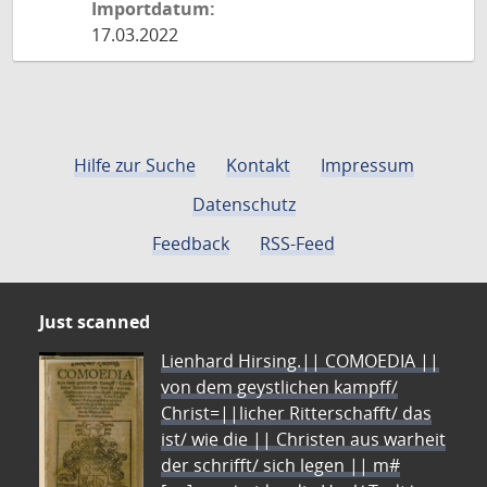
Importdatum:
17.03.2022
Hilfe zur Suche
Kontakt
Impressum
Datenschutz
Feedback
RSS-Feed
Just scanned
Lienhard Hirsing.|| COMOEDIA ||
von dem geystlichen kampff/
Christ=||licher Ritterschafft/ das
ist/ wie die || Christen aus warheit
der schrifft/ sich legen || m#