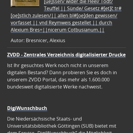
[ue]ssen/ wider die Heel/ Todt/
Teuffel || Sünde/ Gesetz #[et]c̃ tr#
[oe]stlich zulesen/|| allen bl#[oe]den gewissen/
vorfasset || vnd Reymweis gestellet || durch
Alexium Bres=||nicerum Cotbusianum.||
Autor: Bresnicer, Alexius
ZVDD - Zentrales Verzeichnis digitalisierter Drucke
Ist Ihr gesuchtes Werk noch nicht in unserem
digitalen Bestand? Dann probieren Sie es doch in
unserem ZVDD Portal, das mehr als 1.600.000
bundesweit digitalisierte Werke nachweist.
DigiWunschbuch
Die Niedersächsische Staats- und
Universitätsbibliothek Göttingen (SUB) bietet mit