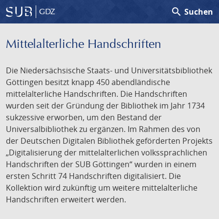
search
Suchen
GDZ
Mittelalterliche Handschriften
Die Niedersächsische Staats- und Universitätsbibliothek
Göttingen besitzt knapp 450 abendländische
mittelalterliche Handschriften. Die Handschriften
wurden seit der Gründung der Bibliothek im Jahr 1734
sukzessive erworben, um den Bestand der
Universalbibliothek zu ergänzen. Im Rahmen des von
der Deutschen Digitalen Bibliothek geförderten Projekts
„Digitalisierung der mittelalterlichen volkssprachlichen
Handschriften der SUB Göttingen“ wurden in einem
ersten Schritt 74 Handschriften digitalisiert. Die
Kollektion wird zukünftig um weitere mittelalterliche
Handschriften erweitert werden.