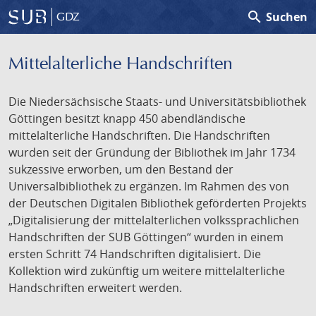
search
Suchen
GDZ
Mittelalterliche Handschriften
Die Niedersächsische Staats- und Universitätsbibliothek
Göttingen besitzt knapp 450 abendländische
mittelalterliche Handschriften. Die Handschriften
wurden seit der Gründung der Bibliothek im Jahr 1734
sukzessive erworben, um den Bestand der
Universalbibliothek zu ergänzen. Im Rahmen des von
der Deutschen Digitalen Bibliothek geförderten Projekts
„Digitalisierung der mittelalterlichen volkssprachlichen
Handschriften der SUB Göttingen“ wurden in einem
ersten Schritt 74 Handschriften digitalisiert. Die
Kollektion wird zukünftig um weitere mittelalterliche
Handschriften erweitert werden.