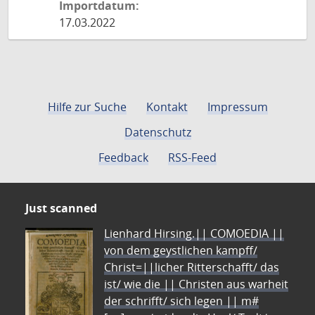
Importdatum:
17.03.2022
Hilfe zur Suche
Kontakt
Impressum
Datenschutz
Feedback
RSS-Feed
Just scanned
Lienhard Hirsing.|| COMOEDIA ||
von dem geystlichen kampff/
Christ=||licher Ritterschafft/ das
ist/ wie die || Christen aus warheit
der schrifft/ sich legen || m#