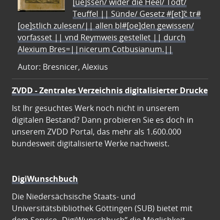
[ue]ssen/ wider die Heel/ Todt/
Teuffel || Sünde/ Gesetz #[et]c̃ tr#
[oe]stlich zulesen/|| allen bl#[oe]den gewissen/
vorfasset || vnd Reymweis gestellet || durch
Alexium Bres=||nicerum Cotbusianum.||
Autor: Bresnicer, Alexius
ZVDD - Zentrales Verzeichnis digitalisierter Drucke
Ist Ihr gesuchtes Werk noch nicht in unserem
digitalen Bestand? Dann probieren Sie es doch in
unserem ZVDD Portal, das mehr als 1.600.000
bundesweit digitalisierte Werke nachweist.
DigiWunschbuch
Die Niedersächsische Staats- und
Universitätsbibliothek Göttingen (SUB) bietet mit