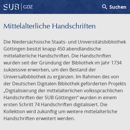
search
Suchen
GDZ
Mittelalterliche Handschriften
Die Niedersächsische Staats- und Universitätsbibliothek
Göttingen besitzt knapp 450 abendländische
mittelalterliche Handschriften. Die Handschriften
wurden seit der Gründung der Bibliothek im Jahr 1734
sukzessive erworben, um den Bestand der
Universalbibliothek zu ergänzen. Im Rahmen des von
der Deutschen Digitalen Bibliothek geförderten Projekts
„Digitalisierung der mittelalterlichen volkssprachlichen
Handschriften der SUB Göttingen“ wurden in einem
ersten Schritt 74 Handschriften digitalisiert. Die
Kollektion wird zukünftig um weitere mittelalterliche
Handschriften erweitert werden.