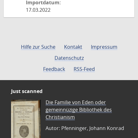
Importdatum:
17.03.2022
Hilfe zur Suche
Kontakt
Impressum
Datenschutz
Feedback
RSS-Feed
Just scanned
Die Familie von Eden oder
gemeinnüzige Bibliothek des
Christianism
Autor: Pfenninger, Johann Konrad