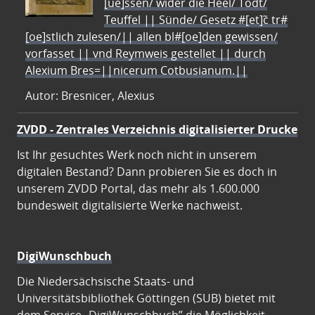
[ue]ssen/ wider die Heel/ Todt/
Teuffel || Sünde/ Gesetz #[et]c̃ tr#
[oe]stlich zulesen/|| allen bl#[oe]den gewissen/
vorfasset || vnd Reymweis gestellet || durch
Alexium Bres=||nicerum Cotbusianum.||
Autor: Bresnicer, Alexius
ZVDD - Zentrales Verzeichnis digitalisierter Drucke
Ist Ihr gesuchtes Werk noch nicht in unserem
digitalen Bestand? Dann probieren Sie es doch in
unserem ZVDD Portal, das mehr als 1.600.000
bundesweit digitalisierte Werke nachweist.
DigiWunschbuch
Die Niedersächsische Staats- und
Universitätsbibliothek Göttingen (SUB) bietet mit