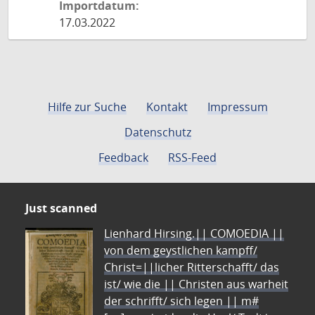
Importdatum:
17.03.2022
Hilfe zur Suche
Kontakt
Impressum
Datenschutz
Feedback
RSS-Feed
Just scanned
Lienhard Hirsing.|| COMOEDIA ||
von dem geystlichen kampff/
Christ=||licher Ritterschafft/ das
ist/ wie die || Christen aus warheit
der schrifft/ sich legen || m#