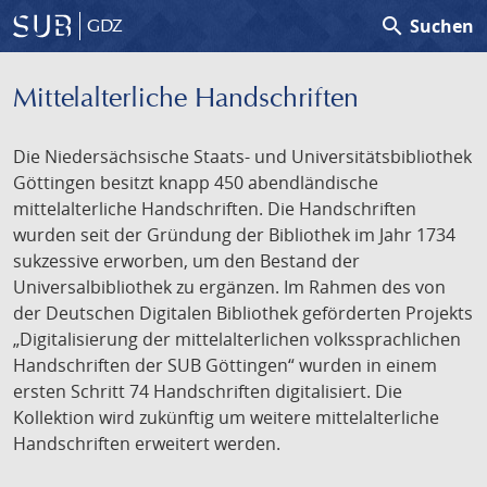
search
Suchen
GDZ
Mittelalterliche Handschriften
Die Niedersächsische Staats- und Universitätsbibliothek
Göttingen besitzt knapp 450 abendländische
mittelalterliche Handschriften. Die Handschriften
wurden seit der Gründung der Bibliothek im Jahr 1734
sukzessive erworben, um den Bestand der
Universalbibliothek zu ergänzen. Im Rahmen des von
der Deutschen Digitalen Bibliothek geförderten Projekts
„Digitalisierung der mittelalterlichen volkssprachlichen
Handschriften der SUB Göttingen“ wurden in einem
ersten Schritt 74 Handschriften digitalisiert. Die
Kollektion wird zukünftig um weitere mittelalterliche
Handschriften erweitert werden.