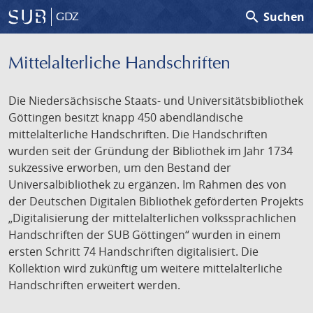
search
Suchen
GDZ
Mittelalterliche Handschriften
Die Niedersächsische Staats- und Universitätsbibliothek
Göttingen besitzt knapp 450 abendländische
mittelalterliche Handschriften. Die Handschriften
wurden seit der Gründung der Bibliothek im Jahr 1734
sukzessive erworben, um den Bestand der
Universalbibliothek zu ergänzen. Im Rahmen des von
der Deutschen Digitalen Bibliothek geförderten Projekts
„Digitalisierung der mittelalterlichen volkssprachlichen
Handschriften der SUB Göttingen“ wurden in einem
ersten Schritt 74 Handschriften digitalisiert. Die
Kollektion wird zukünftig um weitere mittelalterliche
Handschriften erweitert werden.