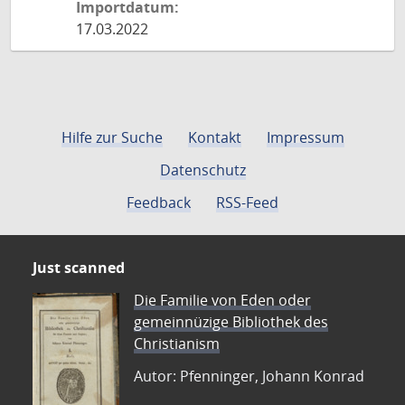
Importdatum:
17.03.2022
Hilfe zur Suche
Kontakt
Impressum
Datenschutz
Feedback
RSS-Feed
Just scanned
Die Familie von Eden oder
gemeinnüzige Bibliothek des
Christianism
Autor: Pfenninger, Johann Konrad