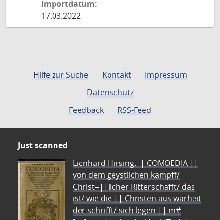
Importdatum:
17.03.2022
Hilfe zur Suche
Kontakt
Impressum
Datenschutz
Feedback
RSS-Feed
Just scanned
Lienhard Hirsing.|| COMOEDIA ||
von dem geystlichen kampff/
Christ=||licher Ritterschafft/ das
ist/ wie die || Christen aus warheit
der schrifft/ sich legen || m#