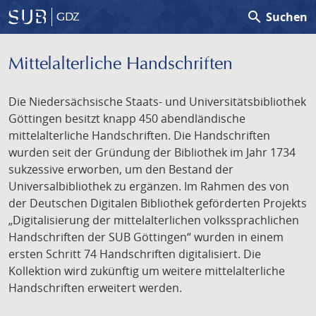
search
Suchen
GDZ
Mittelalterliche Handschriften
Die Niedersächsische Staats- und Universitätsbibliothek
Göttingen besitzt knapp 450 abendländische
mittelalterliche Handschriften. Die Handschriften
wurden seit der Gründung der Bibliothek im Jahr 1734
sukzessive erworben, um den Bestand der
Universalbibliothek zu ergänzen. Im Rahmen des von
der Deutschen Digitalen Bibliothek geförderten Projekts
„Digitalisierung der mittelalterlichen volkssprachlichen
Handschriften der SUB Göttingen“ wurden in einem
ersten Schritt 74 Handschriften digitalisiert. Die
Kollektion wird zukünftig um weitere mittelalterliche
Handschriften erweitert werden.