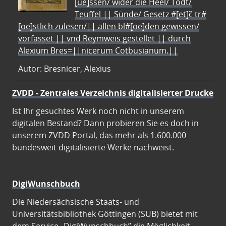
[ue]ssen/ wider die Heel/ Todt/
Teuffel || Sünde/ Gesetz #[et]c̃ tr#
[oe]stlich zulesen/|| allen bl#[oe]den gewissen/
vorfasset || vnd Reymweis gestellet || durch
Alexium Bres=||nicerum Cotbusianum.||
Autor: Bresnicer, Alexius
ZVDD - Zentrales Verzeichnis digitalisierter Drucke
Ist Ihr gesuchtes Werk noch nicht in unserem
digitalen Bestand? Dann probieren Sie es doch in
unserem ZVDD Portal, das mehr als 1.600.000
bundesweit digitalisierte Werke nachweist.
DigiWunschbuch
Die Niedersächsische Staats- und
Universitätsbibliothek Göttingen (SUB) bietet mit