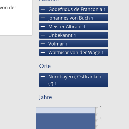
 von der
remove
Godefridus de Franconia
1
remove
Johannes von Buch
1
remove
Meister Albrant
1
remove
Unbekannt
1
remove
Volmar
1
remove
Walthisar von der Wage
1
Orte
remove
Nordbayern, Ostfranken
(?)
1
Jahre
1
1