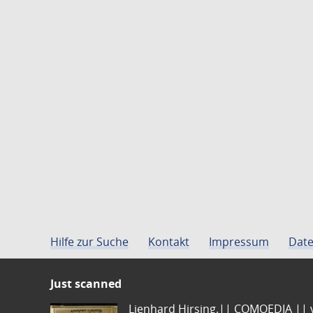
Hilfe zur Suche
Kontakt
Impressum
Date
Just scanned
Lienhard Hirsing.|| COMOEDIA || vo