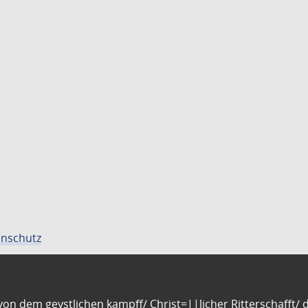
nschutz
n dem geystlichen kampff/ Christ=||licher Ritterschafft/ da