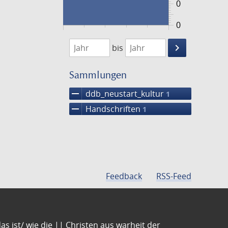
0
0
1474
1475
keyboard_arrow_right
bis
Suche
einschränke
Sammlungen
remove
ddb_neustart_kultur
1
remove
Handschriften
1
Feedback
RSS-Feed
s ist/ wie die || Christen aus warheit der