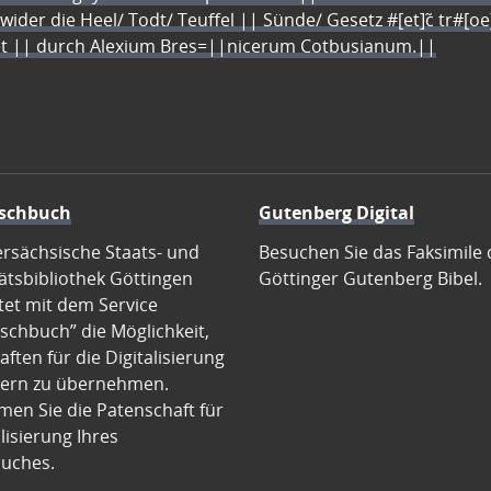
 wider die Heel/ Todt/ Teuffel || Sünde/ Gesetz #[et]c̃ tr#[o
let || durch Alexium Bres=||nicerum Cotbusianum.||
schbuch
Gutenberg Digital
ersächsische Staats- und
Besuchen Sie das Faksimile 
ätsbibliothek Göttingen
Göttinger Gutenberg Bibel.
tet mit dem Service
schbuch” die Möglichkeit,
ften für die Digitalisierung
ern zu übernehmen.
en Sie die Patenschaft für
alisierung Ihres
uches.