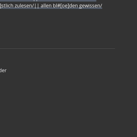
e]stlich zulesen/|| allen bl#[oe]den gewissen/
der