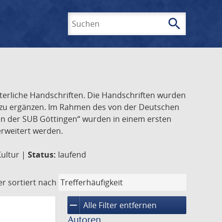
search
Suchen
lterliche Handschriften. Die Handschriften wurden
k zu ergänzen. Im Rahmen des von der Deutschen
ften der SUB Göttingen“ wurden in einem ersten
 erweitert werden.
Kultur |
Status:
laufend
er
sortiert nach
remove
Alle Filter entfernen
Autoren