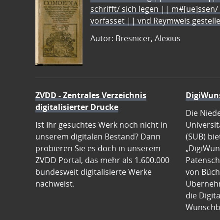
schrifft/ sich legen || m#[ue]ssen/
vorfasset || vnd Reymweis gestel
Autor: Bresnicer, Alexius
ZVDD - Zentrales Verzeichnis
DigiWun
digitalisierter Drucke
Die Nied
Ist Ihr gesuchtes Werk noch nicht in
Universit
unserem digitalen Bestand? Dann
(SUB) bie
probieren Sie es doch in unserem
„DigiWun
ZVDD Portal, das mehr als 1.600.000
Patenscha
bundesweit digitalisierte Werke
von Büch
nachweist.
Übernehm
die Digit
Wunschb