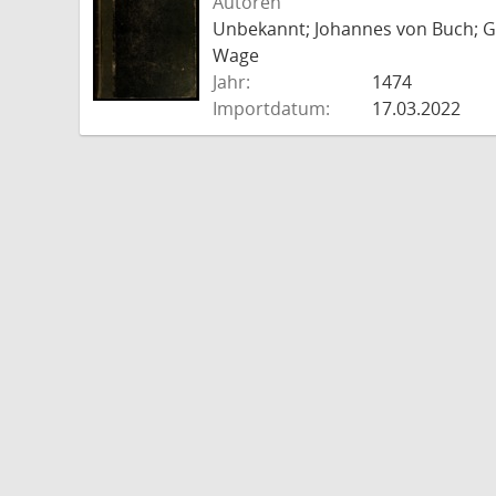
Autoren
Unbekannt; Johannes von Buch; Go
Wage
Jahr:
1474
Importdatum:
17.03.2022