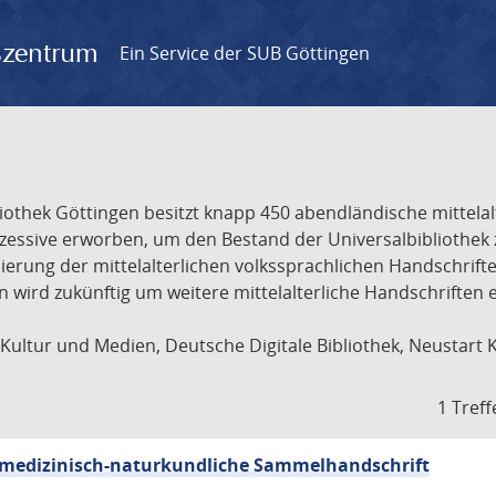
gszentrum
Ein Service der SUB Göttingen
liothek Göttingen besitzt knapp 450 abendländische mittela
ukzessive erworben, um den Bestand der Universalbibliothe
lisierung der mittelalterlichen volkssprachlichen Handschri
ion wird zukünftig um weitere mittelalterliche Handschriften
ultur und Medien, Deutsche Digitale Bibliothek, Neustart 
1 Treff
sch-medizinisch-naturkundliche Sammelhandschrift