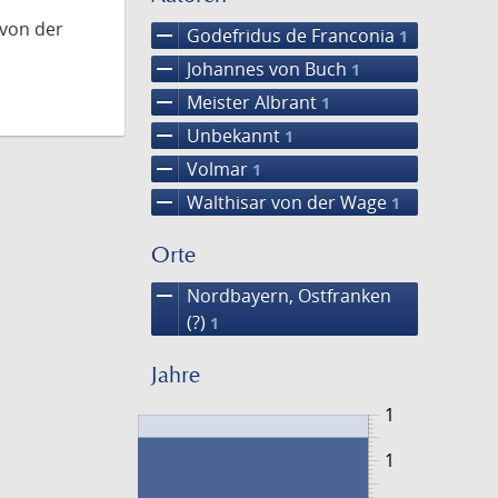
 von der
remove
Godefridus de Franconia
1
remove
Johannes von Buch
1
remove
Meister Albrant
1
remove
Unbekannt
1
remove
Volmar
1
remove
Walthisar von der Wage
1
Orte
remove
Nordbayern, Ostfranken
(?)
1
Jahre
1
1