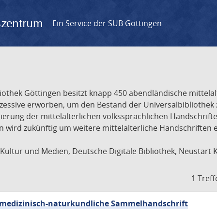
gszentrum
Ein Service der SUB Göttingen
liothek Göttingen besitzt knapp 450 abendländische mittela
ukzessive erworben, um den Bestand der Universalbibliothe
lisierung der mittelalterlichen volkssprachlichen Handschri
ion wird zukünftig um weitere mittelalterliche Handschriften
ultur und Medien, Deutsche Digitale Bibliothek, Neustart 
1 Treff
sch-medizinisch-naturkundliche Sammelhandschrift