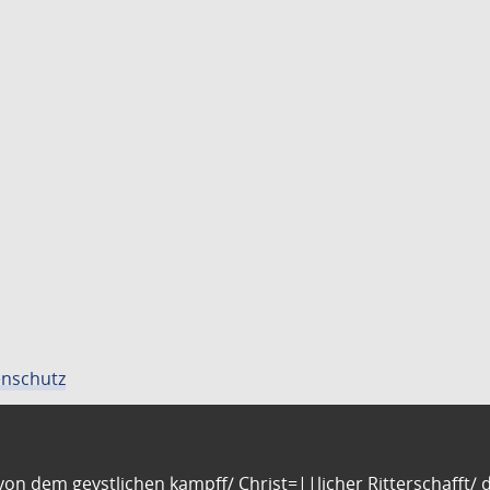
nschutz
n dem geystlichen kampff/ Christ=||licher Ritterschafft/ da