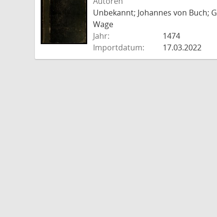
Autoren
Unbekannt; Johannes von Buch; Go
Wage
Jahr:
1474
Importdatum:
17.03.2022