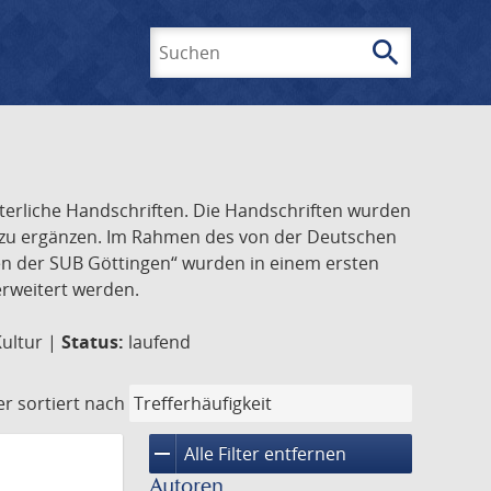
search
Suchen
lterliche Handschriften. Die Handschriften wurden
k zu ergänzen. Im Rahmen des von der Deutschen
ften der SUB Göttingen“ wurden in einem ersten
 erweitert werden.
Kultur |
Status:
laufend
er
sortiert nach
remove
Alle Filter entfernen
Autoren