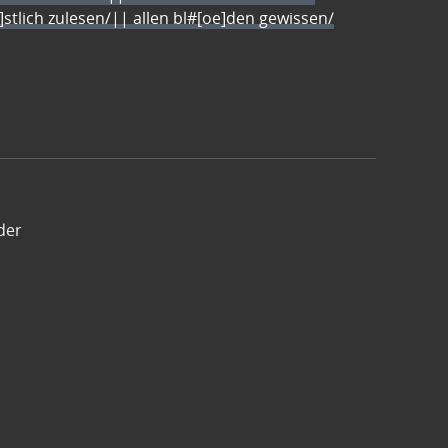
e]stlich zulesen/|| allen bl#[oe]den gewissen/
der