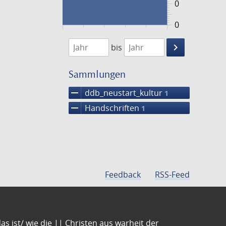
0
0
1474
1475
keyboard_arrow_right
bis
Suche
einschränke
Sammlungen
remove
ddb_neustart_kultur
1
remove
Handschriften
1
Feedback
RSS-Feed
s ist/ wie die || Christen aus warheit der