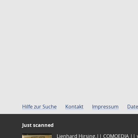
Hilfe zur Suche
Kontakt
Impressum
Date
Just scanned
Lienhard Hirsing.|| COMOEDIA || vo