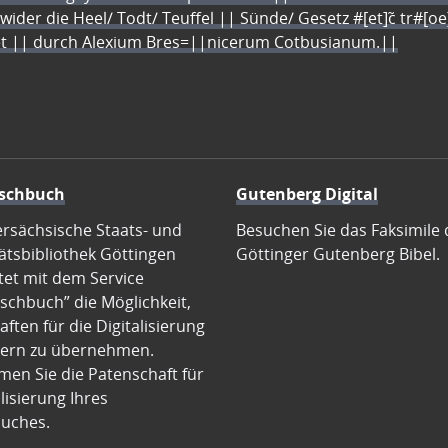
 wider die Heel/ Todt/ Teuffel || Sünde/ Gesetz #[et]c̃ tr#[o
let || durch Alexium Bres=||nicerum Cotbusianum.||
schbuch
Gutenberg Digital
ersächsische Staats- und
Besuchen Sie das Faksimile 
ätsbibliothek Göttingen
Göttinger Gutenberg Bibel.
tet mit dem Service
schbuch” die Möglichkeit,
ften für die Digitalisierung
ern zu übernehmen.
en Sie die Patenschaft für
alisierung Ihres
uches.