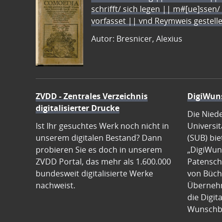
schrifft/ sich legen || m#[ue]ssen/
vorfasset || vnd Reymweis gestel
Autor: Bresnicer, Alexius
ZVDD - Zentrales Verzeichnis
DigiWun
digitalisierter Drucke
Die Nied
Ist Ihr gesuchtes Werk noch nicht in
Universit
unserem digitalen Bestand? Dann
(SUB) bie
probieren Sie es doch in unserem
„DigiWun
ZVDD Portal, das mehr als 1.600.000
Patenscha
bundesweit digitalisierte Werke
von Büch
nachweist.
Übernehm
die Digit
Wunschb