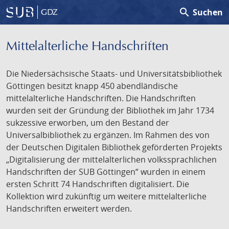
search
Suchen
GDZ
Mittelalterliche Handschriften
Die Niedersächsische Staats- und Universitätsbibliothek
Göttingen besitzt knapp 450 abendländische
mittelalterliche Handschriften. Die Handschriften
wurden seit der Gründung der Bibliothek im Jahr 1734
sukzessive erworben, um den Bestand der
Universalbibliothek zu ergänzen. Im Rahmen des von
der Deutschen Digitalen Bibliothek geförderten Projekts
„Digitalisierung der mittelalterlichen volkssprachlichen
Handschriften der SUB Göttingen“ wurden in einem
ersten Schritt 74 Handschriften digitalisiert. Die
Kollektion wird zukünftig um weitere mittelalterliche
Handschriften erweitert werden.