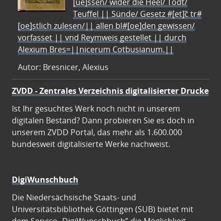
[ue]ssen/ wider die Heel/ Todt/
Teuffel || Sünde/ Gesetz #[et]c̃ tr#
[oe]stlich zulesen/|| allen bl#[oe]den gewissen/
vorfasset || vnd Reymweis gestellet || durch
Alexium Bres=||nicerum Cotbusianum.||
Autor: Bresnicer, Alexius
ZVDD - Zentrales Verzeichnis digitalisierter Drucke
Ist Ihr gesuchtes Werk noch nicht in unserem
digitalen Bestand? Dann probieren Sie es doch in
unserem ZVDD Portal, das mehr als 1.600.000
bundesweit digitalisierte Werke nachweist.
DigiWunschbuch
Die Niedersächsische Staats- und
Universitätsbibliothek Göttingen (SUB) bietet mit