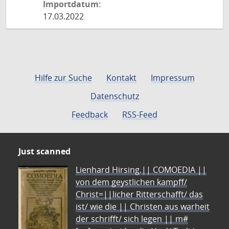
Importdatum:
17.03.2022
Hilfe zur Suche
Kontakt
Impressum
Datenschutz
Feedback
RSS-Feed
Just scanned
Lienhard Hirsing.|| COMOEDIA ||
von dem geystlichen kampff/
Christ=||licher Ritterschafft/ das
ist/ wie die || Christen aus warheit
der schrifft/ sich legen || m#