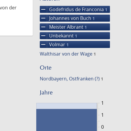
 von der
remove
Godefridus de Franconia
1
remove
Johannes von Buch
1
remove
Meister Albrant
1
remove
Unbekannt
1
remove
Volmar
1
Walthisar von der Wage
1
Orte
Nordbayern, Ostfranken (?)
1
Jahre
1
1
0