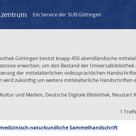
gszentrum
Ein Service der SUB Göttingen
liothek Göttingen besitzt knapp 450 abendländische mittela
ukzessive erworben, um den Bestand der Universalbibliothe
lisierung der mittelalterlichen volkssprachlichen Handschri
ion wird zukünftig um weitere mittelalterliche Handschriften
ultur und Medien, Deutsche Digitale Bibliothek, Neustart 
1 Treff
sch-medizinisch-naturkundliche Sammelhandschrift