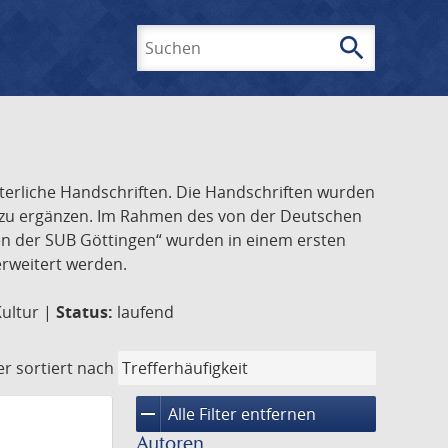
search
Suchen
lterliche Handschriften. Die Handschriften wurden
k zu ergänzen. Im Rahmen des von der Deutschen
ften der SUB Göttingen“ wurden in einem ersten
 erweitert werden.
Kultur |
Status:
laufend
er
sortiert nach
remove
Alle Filter entfernen
Autoren