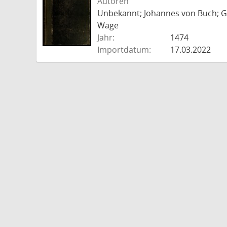
Autoren
Unbekannt; Johannes von Buch; Go
Wage
Jahr:
1474
Importdatum:
17.03.2022