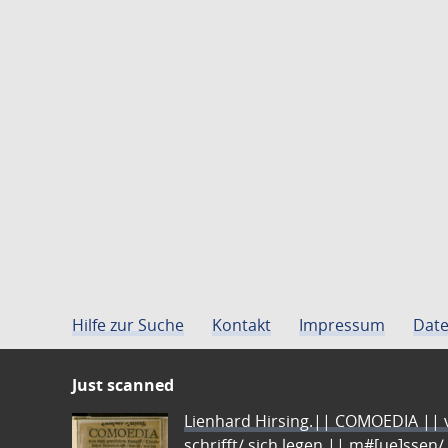
Hilfe zur Suche
Kontakt
Impressum
Date
Just scanned
Lienhard Hirsing.|| COMOEDIA || vo
schrifft/ sich legen || m#[ue]ssen/