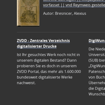
vorfasset || vnd Reymweis gestel
Autor: Bresnicer, Alexius
ZVDD - Zentrales Verzeichnis
DigiWun
digitalisierter Drucke
Die Nied
Ist Ihr gesuchtes Werk noch nicht in
Universit
unserem digitalen Bestand? Dann
(SUB) bie
probieren Sie es doch in unserem
„DigiWun
ZVDD Portal, das mehr als 1.600.000
Patenscha
bundesweit digitalisierte Werke
von Büch
nachweist.
Übernehm
die Digit
Wunschb