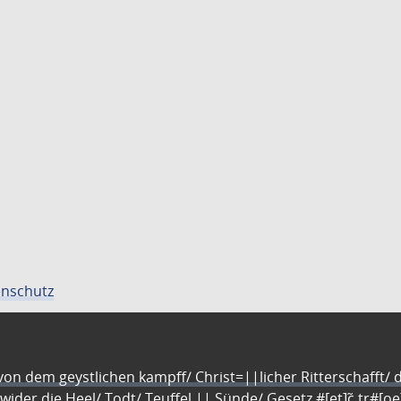
nschutz
n dem geystlichen kampff/ Christ=||licher Ritterschafft/ da
 wider die Heel/ Todt/ Teuffel || Sünde/ Gesetz #[et]c̃ tr#[o