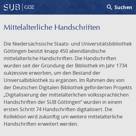
search
Suchen
GDZ
Mittelalterliche Handschriften
Die Niedersächsische Staats- und Universitätsbibliothek
Göttingen besitzt knapp 450 abendländische
mittelalterliche Handschriften. Die Handschriften
wurden seit der Gründung der Bibliothek im Jahr 1734
sukzessive erworben, um den Bestand der
Universalbibliothek zu ergänzen. Im Rahmen des von
der Deutschen Digitalen Bibliothek geförderten Projekts
„Digitalisierung der mittelalterlichen volkssprachlichen
Handschriften der SUB Göttingen“ wurden in einem
ersten Schritt 74 Handschriften digitalisiert. Die
Kollektion wird zukünftig um weitere mittelalterliche
Handschriften erweitert werden.