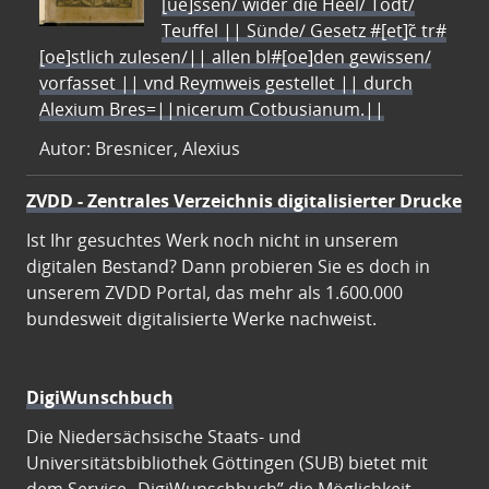
[ue]ssen/ wider die Heel/ Todt/
Teuffel || Sünde/ Gesetz #[et]c̃ tr#
[oe]stlich zulesen/|| allen bl#[oe]den gewissen/
vorfasset || vnd Reymweis gestellet || durch
Alexium Bres=||nicerum Cotbusianum.||
Autor: Bresnicer, Alexius
ZVDD - Zentrales Verzeichnis digitalisierter Drucke
Ist Ihr gesuchtes Werk noch nicht in unserem
digitalen Bestand? Dann probieren Sie es doch in
unserem ZVDD Portal, das mehr als 1.600.000
bundesweit digitalisierte Werke nachweist.
DigiWunschbuch
Die Niedersächsische Staats- und
Universitätsbibliothek Göttingen (SUB) bietet mit