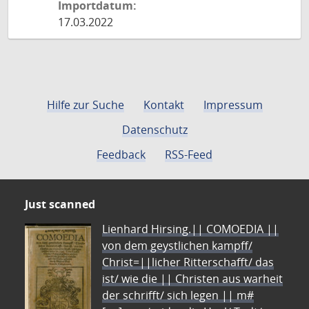
Importdatum:
17.03.2022
Hilfe zur Suche
Kontakt
Impressum
Datenschutz
Feedback
RSS-Feed
Just scanned
Lienhard Hirsing.|| COMOEDIA ||
von dem geystlichen kampff/
Christ=||licher Ritterschafft/ das
ist/ wie die || Christen aus warheit
der schrifft/ sich legen || m#