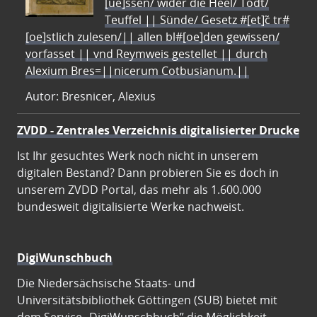
[ue]ssen/ wider die Heel/ Todt/
Teuffel || Sünde/ Gesetz #[et]c̃ tr#
[oe]stlich zulesen/|| allen bl#[oe]den gewissen/
vorfasset || vnd Reymweis gestellet || durch
Alexium Bres=||nicerum Cotbusianum.||
Autor: Bresnicer, Alexius
ZVDD - Zentrales Verzeichnis digitalisierter Drucke
Ist Ihr gesuchtes Werk noch nicht in unserem
digitalen Bestand? Dann probieren Sie es doch in
unserem ZVDD Portal, das mehr als 1.600.000
bundesweit digitalisierte Werke nachweist.
DigiWunschbuch
Die Niedersächsische Staats- und
Universitätsbibliothek Göttingen (SUB) bietet mit