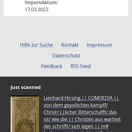
Importdatum:
17.03.2022
Hilfe zur Suche
Kontakt
Impressum
Datenschutz
Feedback
RSS-Feed
Just scanned
Lienhard Hirsing.|| COMOEDIA ||
von dem geystlichen kampff/
Christ=||licher Ritterschafft/ das
ist/ wie die || Christen aus warheit
der schrifft/ sich legen || m#