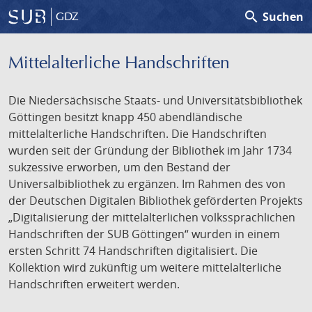
search
Suchen
GDZ
Mittelalterliche Handschriften
Die Niedersächsische Staats- und Universitätsbibliothek
Göttingen besitzt knapp 450 abendländische
mittelalterliche Handschriften. Die Handschriften
wurden seit der Gründung der Bibliothek im Jahr 1734
sukzessive erworben, um den Bestand der
Universalbibliothek zu ergänzen. Im Rahmen des von
der Deutschen Digitalen Bibliothek geförderten Projekts
„Digitalisierung der mittelalterlichen volkssprachlichen
Handschriften der SUB Göttingen“ wurden in einem
ersten Schritt 74 Handschriften digitalisiert. Die
Kollektion wird zukünftig um weitere mittelalterliche
Handschriften erweitert werden.