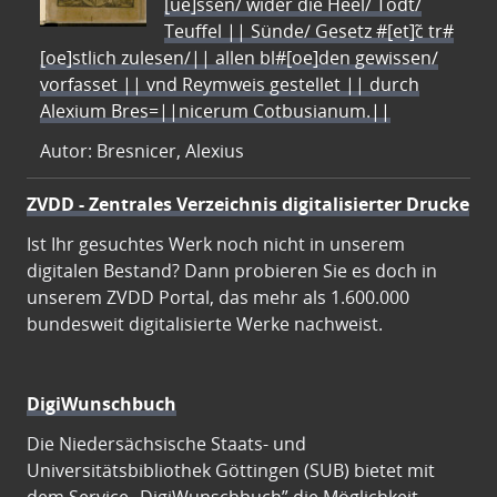
[ue]ssen/ wider die Heel/ Todt/
Teuffel || Sünde/ Gesetz #[et]c̃ tr#
[oe]stlich zulesen/|| allen bl#[oe]den gewissen/
vorfasset || vnd Reymweis gestellet || durch
Alexium Bres=||nicerum Cotbusianum.||
Autor: Bresnicer, Alexius
ZVDD - Zentrales Verzeichnis digitalisierter Drucke
Ist Ihr gesuchtes Werk noch nicht in unserem
digitalen Bestand? Dann probieren Sie es doch in
unserem ZVDD Portal, das mehr als 1.600.000
bundesweit digitalisierte Werke nachweist.
DigiWunschbuch
Die Niedersächsische Staats- und
Universitätsbibliothek Göttingen (SUB) bietet mit