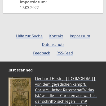
Importdatum:
17.03.2022
Hilfe zur Suche
Kontakt
Impressum
Datenschutz
Feedback
RSS-Feed
Just scanned
Lienhard Hirsing.|| COMOEDIA ||
von dem geystlichen kampff/
Christ=||licher Ritterschafft/ das
ist/ wie die || Christen aus warheit
der schrifft/ sich legen || m#