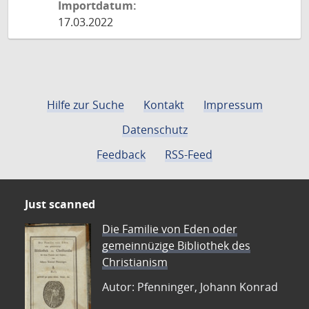
Importdatum:
17.03.2022
Hilfe zur Suche
Kontakt
Impressum
Datenschutz
Feedback
RSS-Feed
Just scanned
Die Familie von Eden oder
gemeinnüzige Bibliothek des
Christianism
Autor: Pfenninger, Johann Konrad