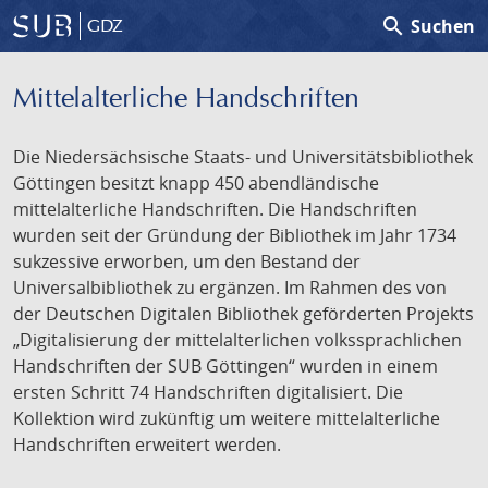
search
Suchen
GDZ
Mittelalterliche Handschriften
Die Niedersächsische Staats- und Universitätsbibliothek
Göttingen besitzt knapp 450 abendländische
mittelalterliche Handschriften. Die Handschriften
wurden seit der Gründung der Bibliothek im Jahr 1734
sukzessive erworben, um den Bestand der
Universalbibliothek zu ergänzen. Im Rahmen des von
der Deutschen Digitalen Bibliothek geförderten Projekts
„Digitalisierung der mittelalterlichen volkssprachlichen
Handschriften der SUB Göttingen“ wurden in einem
ersten Schritt 74 Handschriften digitalisiert. Die
Kollektion wird zukünftig um weitere mittelalterliche
Handschriften erweitert werden.