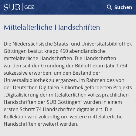
search
Suchen
GDZ
Mittelalterliche Handschriften
Die Niedersächsische Staats- und Universitätsbibliothek
Göttingen besitzt knapp 450 abendländische
mittelalterliche Handschriften. Die Handschriften
wurden seit der Gründung der Bibliothek im Jahr 1734
sukzessive erworben, um den Bestand der
Universalbibliothek zu ergänzen. Im Rahmen des von
der Deutschen Digitalen Bibliothek geförderten Projekts
„Digitalisierung der mittelalterlichen volkssprachlichen
Handschriften der SUB Göttingen“ wurden in einem
ersten Schritt 74 Handschriften digitalisiert. Die
Kollektion wird zukünftig um weitere mittelalterliche
Handschriften erweitert werden.