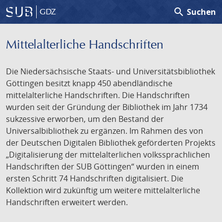
search
Suchen
GDZ
Mittelalterliche Handschriften
Die Niedersächsische Staats- und Universitätsbibliothek
Göttingen besitzt knapp 450 abendländische
mittelalterliche Handschriften. Die Handschriften
wurden seit der Gründung der Bibliothek im Jahr 1734
sukzessive erworben, um den Bestand der
Universalbibliothek zu ergänzen. Im Rahmen des von
der Deutschen Digitalen Bibliothek geförderten Projekts
„Digitalisierung der mittelalterlichen volkssprachlichen
Handschriften der SUB Göttingen“ wurden in einem
ersten Schritt 74 Handschriften digitalisiert. Die
Kollektion wird zukünftig um weitere mittelalterliche
Handschriften erweitert werden.