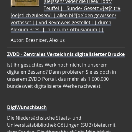
[ue]ssen/ wider die Heel/ Todt/
Teuffel || Sünde/ Gesetz #[et]c̃ tr#
[oe]stlich zulesen/|| allen bl#[oe]den gewissen/
vorfasset || vnd Reymweis gestellet || durch
Alexium Bres=||nicerum Cotbusianum.||
Autor: Bresnicer, Alexius
ZVDD - Zentrales Verzeichnis digitalisierter Drucke
Ist Ihr gesuchtes Werk noch nicht in unserem
digitalen Bestand? Dann probieren Sie es doch in
unserem ZVDD Portal, das mehr als 1.600.000
bundesweit digitalisierte Werke nachweist.
DigiWunschbuch
Die Niedersächsische Staats- und
Universitätsbibliothek Göttingen (SUB) bietet mit