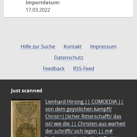
Importdatum:
17.03.2022
Hilfe zur Suche
Kontakt
Impressum
Datenschutz
Feedback
RSS-Feed
Just scanned
Lienhard Hirsing.|| COMOEDIA ||
von dem geystlichen kampff/
Christ=||licher Ritterschafft/ das
ist/ wie die || Christen aus warheit
der schrifft/ sich legen || m#