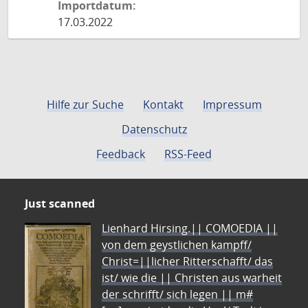
Importdatum:
17.03.2022
Hilfe zur Suche
Kontakt
Impressum
Datenschutz
Feedback
RSS-Feed
Just scanned
Lienhard Hirsing.|| COMOEDIA ||
von dem geystlichen kampff/
Christ=||licher Ritterschafft/ das
ist/ wie die || Christen aus warheit
der schrifft/ sich legen || m#