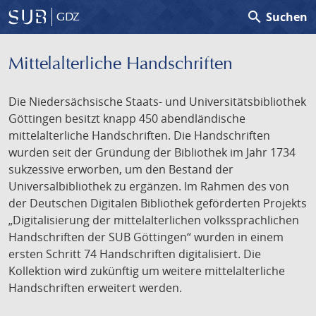
search
Suchen
GDZ
Mittelalterliche Handschriften
Die Niedersächsische Staats- und Universitätsbibliothek
Göttingen besitzt knapp 450 abendländische
mittelalterliche Handschriften. Die Handschriften
wurden seit der Gründung der Bibliothek im Jahr 1734
sukzessive erworben, um den Bestand der
Universalbibliothek zu ergänzen. Im Rahmen des von
der Deutschen Digitalen Bibliothek geförderten Projekts
„Digitalisierung der mittelalterlichen volkssprachlichen
Handschriften der SUB Göttingen“ wurden in einem
ersten Schritt 74 Handschriften digitalisiert. Die
Kollektion wird zukünftig um weitere mittelalterliche
Handschriften erweitert werden.