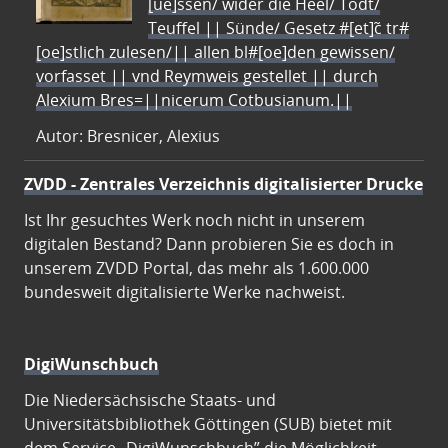
[ue]ssen/ wider die Heel/ Todt/
Teuffel || Sünde/ Gesetz #[et]c̃ tr#
[oe]stlich zulesen/|| allen bl#[oe]den gewissen/
vorfasset || vnd Reymweis gestellet || durch
Alexium Bres=||nicerum Cotbusianum.||
Autor: Bresnicer, Alexius
ZVDD - Zentrales Verzeichnis digitalisierter Drucke
Ist Ihr gesuchtes Werk noch nicht in unserem
digitalen Bestand? Dann probieren Sie es doch in
unserem ZVDD Portal, das mehr als 1.600.000
bundesweit digitalisierte Werke nachweist.
DigiWunschbuch
Die Niedersächsische Staats- und
Universitätsbibliothek Göttingen (SUB) bietet mit