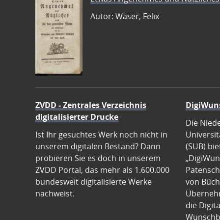
Autor: Waser, Felix
ZVDD - Zentrales Verzeichnis
DigiWun
digitalisierter Drucke
Die Nied
Ist Ihr gesuchtes Werk noch nicht in
Universit
unserem digitalen Bestand? Dann
(SUB) bie
probieren Sie es doch in unserem
„DigiWun
ZVDD Portal, das mehr als 1.600.000
Patenscha
bundesweit digitalisierte Werke
von Büch
nachweist.
Übernehm
die Digit
Wunschb