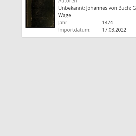
Autoren
Unbekannt; Johannes von Buch; Go
Wage
Jahr:
1474
Importdatum:
17.03.2022