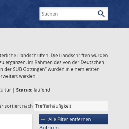
search
Suchen
lterliche Handschriften. Die Handschriften wurden
k zu ergänzen. Im Rahmen des von der Deutschen
ften der SUB Göttingen“ wurden in einem ersten
 erweitert werden.
Kultur |
Status:
laufend
er
sortiert nach
remove
Alle Filter entfernen
Autoren