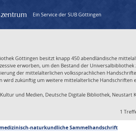
gszentrum
Ein Service der SUB Göttingen
liothek Göttingen besitzt knapp 450 abendländische mittela
ukzessive erworben, um den Bestand der Universalbibliothe
lisierung der mittelalterlichen volkssprachlichen Handschri
ion wird zukünftig um weitere mittelalterliche Handschriften
ultur und Medien, Deutsche Digitale Bibliothek, Neustart 
1 Treff
sch-medizinisch-naturkundliche Sammelhandschrift