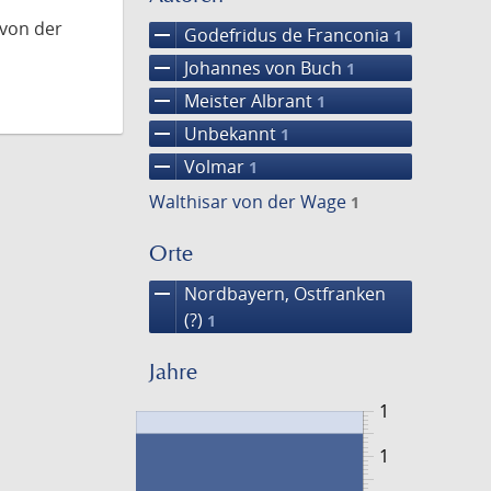
 von der
remove
Godefridus de Franconia
1
remove
Johannes von Buch
1
remove
Meister Albrant
1
remove
Unbekannt
1
remove
Volmar
1
Walthisar von der Wage
1
Orte
remove
Nordbayern, Ostfranken
(?)
1
Jahre
1
1