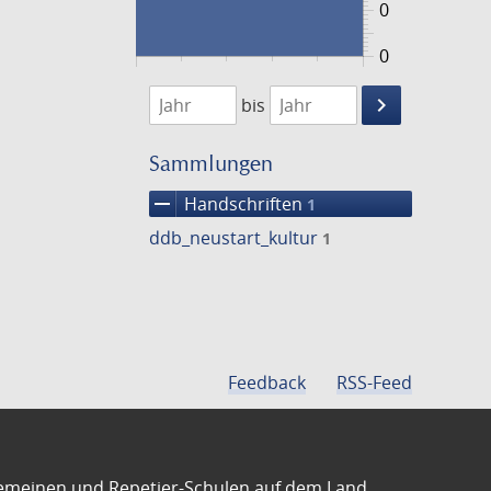
0
0
1474
1475
keyboard_arrow_right
bis
Suche
einschränke
Sammlungen
remove
Handschriften
1
ddb_neustart_kultur
1
Feedback
RSS-Feed
emeinen und Repetier-Schulen auf dem Land