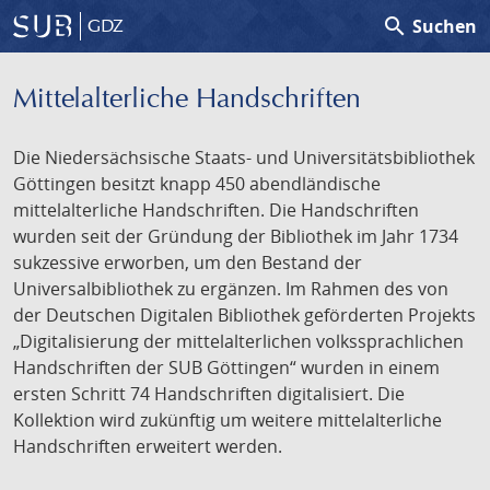
search
Suchen
GDZ
Mittelalterliche Handschriften
Die Niedersächsische Staats- und Universitätsbibliothek
Göttingen besitzt knapp 450 abendländische
mittelalterliche Handschriften. Die Handschriften
wurden seit der Gründung der Bibliothek im Jahr 1734
sukzessive erworben, um den Bestand der
Universalbibliothek zu ergänzen. Im Rahmen des von
der Deutschen Digitalen Bibliothek geförderten Projekts
„Digitalisierung der mittelalterlichen volkssprachlichen
Handschriften der SUB Göttingen“ wurden in einem
ersten Schritt 74 Handschriften digitalisiert. Die
Kollektion wird zukünftig um weitere mittelalterliche
Handschriften erweitert werden.