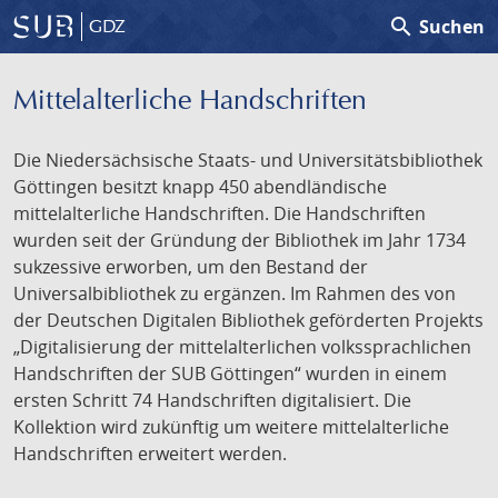
search
Suchen
GDZ
Mittelalterliche Handschriften
Die Niedersächsische Staats- und Universitätsbibliothek
Göttingen besitzt knapp 450 abendländische
mittelalterliche Handschriften. Die Handschriften
wurden seit der Gründung der Bibliothek im Jahr 1734
sukzessive erworben, um den Bestand der
Universalbibliothek zu ergänzen. Im Rahmen des von
der Deutschen Digitalen Bibliothek geförderten Projekts
„Digitalisierung der mittelalterlichen volkssprachlichen
Handschriften der SUB Göttingen“ wurden in einem
ersten Schritt 74 Handschriften digitalisiert. Die
Kollektion wird zukünftig um weitere mittelalterliche
Handschriften erweitert werden.