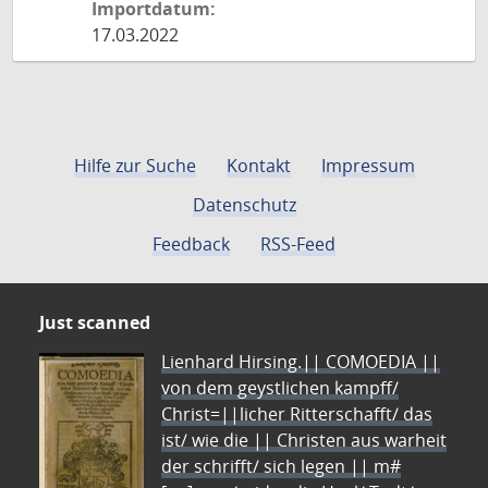
Importdatum:
17.03.2022
Hilfe zur Suche
Kontakt
Impressum
Datenschutz
Feedback
RSS-Feed
Just scanned
Lienhard Hirsing.|| COMOEDIA ||
von dem geystlichen kampff/
Christ=||licher Ritterschafft/ das
ist/ wie die || Christen aus warheit
der schrifft/ sich legen || m#