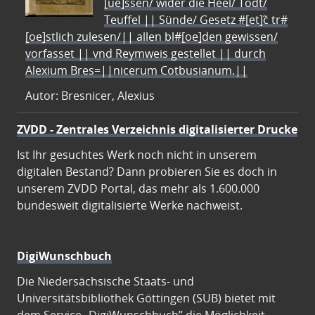
[ue]ssen/ wider die Heel/ Todt/
Teuffel || Sünde/ Gesetz #[et]c̃ tr#
[oe]stlich zulesen/|| allen bl#[oe]den gewissen/
vorfasset || vnd Reymweis gestellet || durch
Alexium Bres=||nicerum Cotbusianum.||
Autor: Bresnicer, Alexius
ZVDD - Zentrales Verzeichnis digitalisierter Drucke
Ist Ihr gesuchtes Werk noch nicht in unserem
digitalen Bestand? Dann probieren Sie es doch in
unserem ZVDD Portal, das mehr als 1.600.000
bundesweit digitalisierte Werke nachweist.
DigiWunschbuch
Die Niedersächsische Staats- und
Universitätsbibliothek Göttingen (SUB) bietet mit