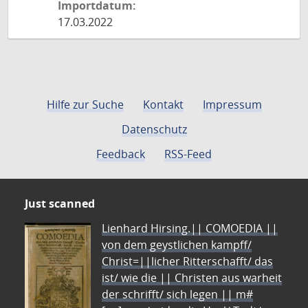
Importdatum:
17.03.2022
Hilfe zur Suche
Kontakt
Impressum
Datenschutz
Feedback
RSS-Feed
Just scanned
Lienhard Hirsing.|| COMOEDIA ||
von dem geystlichen kampff/
Christ=||licher Ritterschafft/ das
ist/ wie die || Christen aus warheit
der schrifft/ sich legen || m#