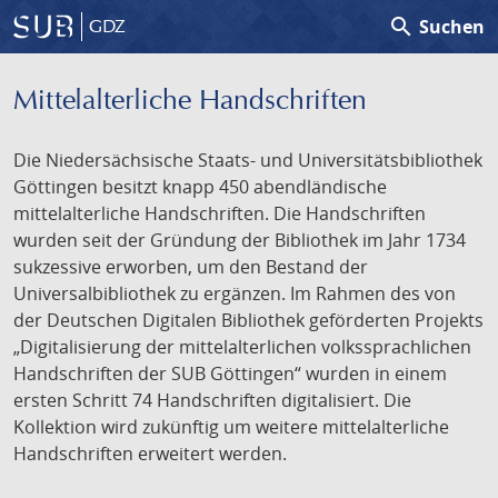
search
Suchen
GDZ
Mittelalterliche Handschriften
Die Niedersächsische Staats- und Universitätsbibliothek
Göttingen besitzt knapp 450 abendländische
mittelalterliche Handschriften. Die Handschriften
wurden seit der Gründung der Bibliothek im Jahr 1734
sukzessive erworben, um den Bestand der
Universalbibliothek zu ergänzen. Im Rahmen des von
der Deutschen Digitalen Bibliothek geförderten Projekts
„Digitalisierung der mittelalterlichen volkssprachlichen
Handschriften der SUB Göttingen“ wurden in einem
ersten Schritt 74 Handschriften digitalisiert. Die
Kollektion wird zukünftig um weitere mittelalterliche
Handschriften erweitert werden.