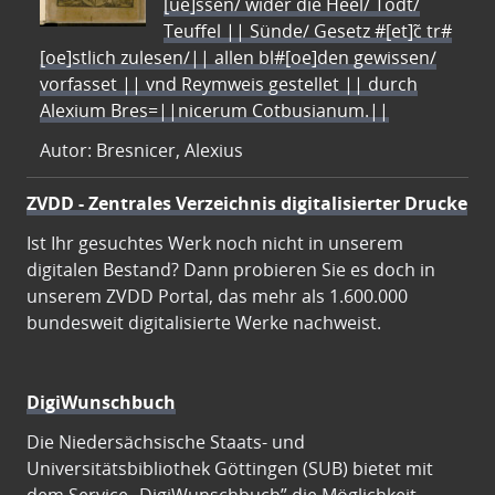
[ue]ssen/ wider die Heel/ Todt/
Teuffel || Sünde/ Gesetz #[et]c̃ tr#
[oe]stlich zulesen/|| allen bl#[oe]den gewissen/
vorfasset || vnd Reymweis gestellet || durch
Alexium Bres=||nicerum Cotbusianum.||
Autor: Bresnicer, Alexius
ZVDD - Zentrales Verzeichnis digitalisierter Drucke
Ist Ihr gesuchtes Werk noch nicht in unserem
digitalen Bestand? Dann probieren Sie es doch in
unserem ZVDD Portal, das mehr als 1.600.000
bundesweit digitalisierte Werke nachweist.
DigiWunschbuch
Die Niedersächsische Staats- und
Universitätsbibliothek Göttingen (SUB) bietet mit