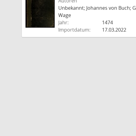
Autoren
Unbekannt; Johannes von Buch; Go
Wage
Jahr:
1474
Importdatum:
17.03.2022