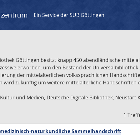
gszentrum
Ein Service der SUB Göttingen
liothek Göttingen besitzt knapp 450 abendländische mittela
ukzessive erworben, um den Bestand der Universalbibliothe
lisierung der mittelalterlichen volkssprachlichen Handschri
ion wird zukünftig um weitere mittelalterliche Handschriften
ultur und Medien, Deutsche Digitale Bibliothek, Neustart 
1 Treff
sch-medizinisch-naturkundliche Sammelhandschrift