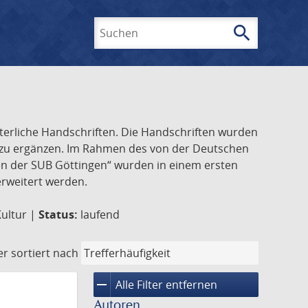
search
Suchen
lterliche Handschriften. Die Handschriften wurden
k zu ergänzen. Im Rahmen des von der Deutschen
ften der SUB Göttingen“ wurden in einem ersten
 erweitert werden.
Kultur |
Status:
laufend
er
sortiert nach
remove
Alle Filter entfernen
Autoren