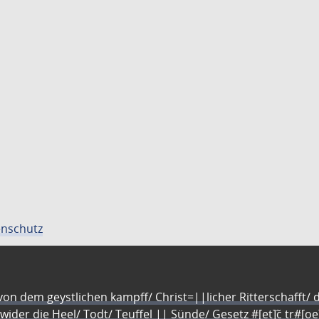
nschutz
n dem geystlichen kampff/ Christ=||licher Ritterschafft/ da
 wider die Heel/ Todt/ Teuffel || Sünde/ Gesetz #[et]c̃ tr#[o