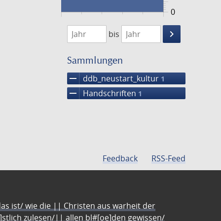
0
1474
1475
keyboard_arrow_right
bis
Suche
einschränke
Sammlungen
remove
ddb_neustart_kultur
1
remove
Handschriften
1
Feedback
RSS-Feed
s ist/ wie die || Christen aus warheit der
e]stlich zulesen/|| allen bl#[oe]den gewissen/