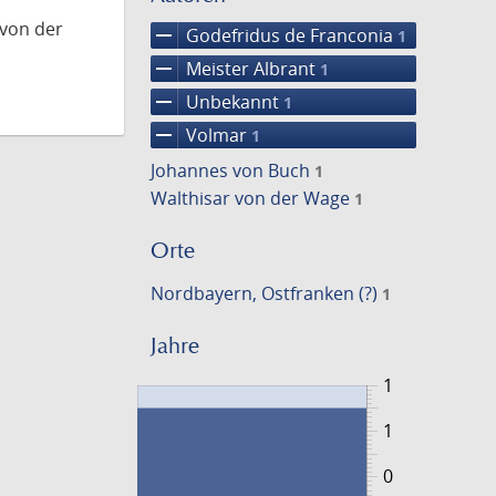
 von der
remove
Godefridus de Franconia
1
remove
Meister Albrant
1
remove
Unbekannt
1
remove
Volmar
1
Johannes von Buch
1
Walthisar von der Wage
1
Orte
Nordbayern, Ostfranken (?)
1
Jahre
1
1
0