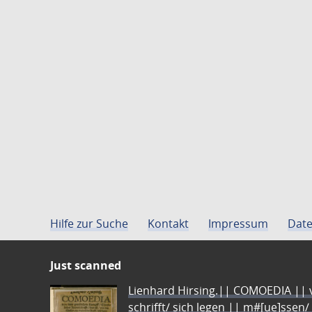
Hilfe zur Suche
Kontakt
Impressum
Date
Just scanned
Lienhard Hirsing.|| COMOEDIA || vo
schrifft/ sich legen || m#[ue]ssen/