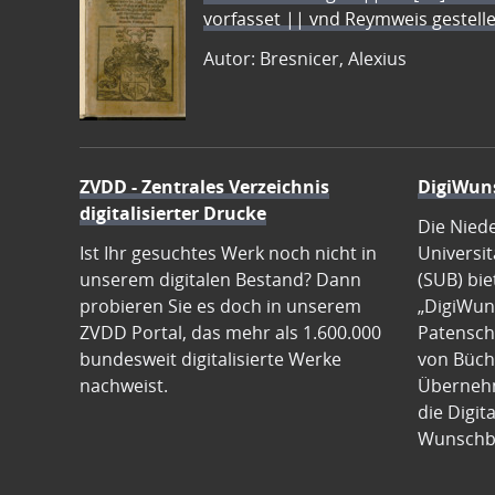
vorfasset || vnd Reymweis gestel
Autor: Bresnicer, Alexius
ZVDD - Zentrales Verzeichnis
DigiWun
digitalisierter Drucke
Die Nied
Ist Ihr gesuchtes Werk noch nicht in
Universit
unserem digitalen Bestand? Dann
(SUB) bie
probieren Sie es doch in unserem
„DigiWun
ZVDD Portal, das mehr als 1.600.000
Patenscha
bundesweit digitalisierte Werke
von Büch
nachweist.
Übernehm
die Digit
Wunschb