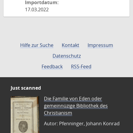
Importdatum:
17.03.2022
Hilfe zur Suche
Kontakt
Impressum
Datenschutz
Feedback
RSS-Feed
Just scanned
Die Familie von Eden oder
gemeinnüzige Bibliothek des
Christianism
Autor: Pfenninger, Johann Konrad