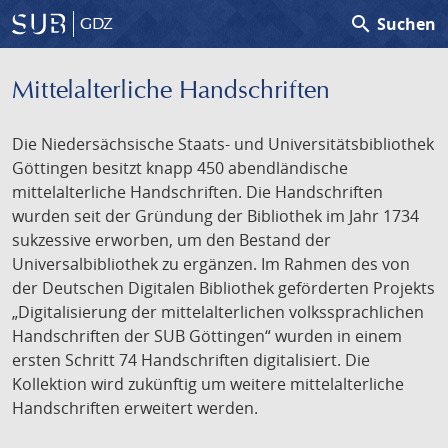
search
Suchen
GDZ
Mittelalterliche Handschriften
Die Niedersächsische Staats- und Universitätsbibliothek
Göttingen besitzt knapp 450 abendländische
mittelalterliche Handschriften. Die Handschriften
wurden seit der Gründung der Bibliothek im Jahr 1734
sukzessive erworben, um den Bestand der
Universalbibliothek zu ergänzen. Im Rahmen des von
der Deutschen Digitalen Bibliothek geförderten Projekts
„Digitalisierung der mittelalterlichen volkssprachlichen
Handschriften der SUB Göttingen“ wurden in einem
ersten Schritt 74 Handschriften digitalisiert. Die
Kollektion wird zukünftig um weitere mittelalterliche
Handschriften erweitert werden.