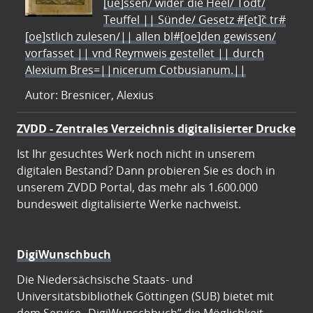
[ue]ssen/ wider die Heel/ Todt/
Teuffel || Sünde/ Gesetz #[et]c̃ tr#
[oe]stlich zulesen/|| allen bl#[oe]den gewissen/
vorfasset || vnd Reymweis gestellet || durch
Alexium Bres=||nicerum Cotbusianum.||
Autor: Bresnicer, Alexius
ZVDD - Zentrales Verzeichnis digitalisierter Drucke
Ist Ihr gesuchtes Werk noch nicht in unserem
digitalen Bestand? Dann probieren Sie es doch in
unserem ZVDD Portal, das mehr als 1.600.000
bundesweit digitalisierte Werke nachweist.
DigiWunschbuch
Die Niedersächsische Staats- und
Universitätsbibliothek Göttingen (SUB) bietet mit