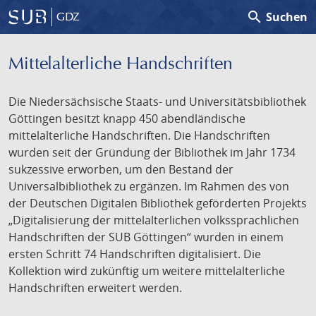
search
Suchen
GDZ
Mittelalterliche Handschriften
Die Niedersächsische Staats- und Universitätsbibliothek
Göttingen besitzt knapp 450 abendländische
mittelalterliche Handschriften. Die Handschriften
wurden seit der Gründung der Bibliothek im Jahr 1734
sukzessive erworben, um den Bestand der
Universalbibliothek zu ergänzen. Im Rahmen des von
der Deutschen Digitalen Bibliothek geförderten Projekts
„Digitalisierung der mittelalterlichen volkssprachlichen
Handschriften der SUB Göttingen“ wurden in einem
ersten Schritt 74 Handschriften digitalisiert. Die
Kollektion wird zukünftig um weitere mittelalterliche
Handschriften erweitert werden.