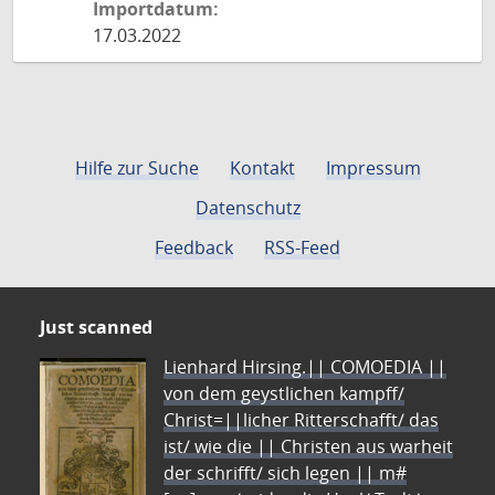
Importdatum:
17.03.2022
Hilfe zur Suche
Kontakt
Impressum
Datenschutz
Feedback
RSS-Feed
Just scanned
Lienhard Hirsing.|| COMOEDIA ||
von dem geystlichen kampff/
Christ=||licher Ritterschafft/ das
ist/ wie die || Christen aus warheit
der schrifft/ sich legen || m#