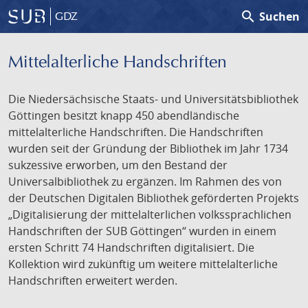
search
Suchen
GDZ
Mittelalterliche Handschriften
Die Niedersächsische Staats- und Universitätsbibliothek
Göttingen besitzt knapp 450 abendländische
mittelalterliche Handschriften. Die Handschriften
wurden seit der Gründung der Bibliothek im Jahr 1734
sukzessive erworben, um den Bestand der
Universalbibliothek zu ergänzen. Im Rahmen des von
der Deutschen Digitalen Bibliothek geförderten Projekts
„Digitalisierung der mittelalterlichen volkssprachlichen
Handschriften der SUB Göttingen“ wurden in einem
ersten Schritt 74 Handschriften digitalisiert. Die
Kollektion wird zukünftig um weitere mittelalterliche
Handschriften erweitert werden.