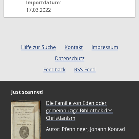
Importdatum:
17.03.2022
Hilfe zur Suche
Kontakt
Impressum
Datenschutz
Feedback
RSS-Feed
Just scanned
Die Familie von Eden oder
gemeinnüzige Bibliothek des
Christianism
Autor: Pfenninger, Johann Konrad