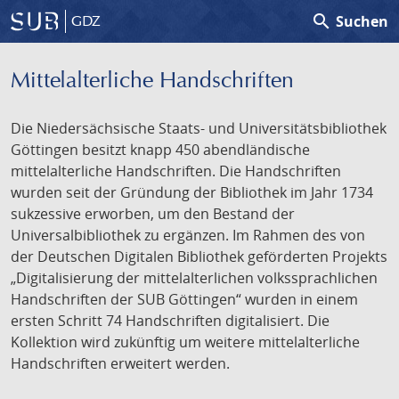
search
Suchen
GDZ
Mittelalterliche Handschriften
Die Niedersächsische Staats- und Universitätsbibliothek
Göttingen besitzt knapp 450 abendländische
mittelalterliche Handschriften. Die Handschriften
wurden seit der Gründung der Bibliothek im Jahr 1734
sukzessive erworben, um den Bestand der
Universalbibliothek zu ergänzen. Im Rahmen des von
der Deutschen Digitalen Bibliothek geförderten Projekts
„Digitalisierung der mittelalterlichen volkssprachlichen
Handschriften der SUB Göttingen“ wurden in einem
ersten Schritt 74 Handschriften digitalisiert. Die
Kollektion wird zukünftig um weitere mittelalterliche
Handschriften erweitert werden.