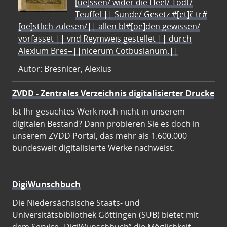
[ue]ssen/ wider die Heel/ Todt/
Teuffel || Sünde/ Gesetz #[et]c̃ tr#
[oe]stlich zulesen/|| allen bl#[oe]den gewissen/
vorfasset || vnd Reymweis gestellet || durch
Alexium Bres=||nicerum Cotbusianum.||
Autor: Bresnicer, Alexius
ZVDD - Zentrales Verzeichnis digitalisierter Drucke
Ist Ihr gesuchtes Werk noch nicht in unserem
digitalen Bestand? Dann probieren Sie es doch in
unserem ZVDD Portal, das mehr als 1.600.000
bundesweit digitalisierte Werke nachweist.
DigiWunschbuch
Die Niedersächsische Staats- und
Universitätsbibliothek Göttingen (SUB) bietet mit