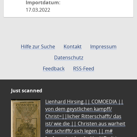
Importdatum:
17.03.2022
Hilfe zur Suche
Kontakt
Impressum
Datenschutz
Feedback
RSS-Feed
Just scanned
Lienhard Hirsing.|| COMOEDIA ||
von dem geystlichen kampff/
Christ=||licher Ritterschafft/ das
ist/ wie die || Christen aus warheit
der schrifft/ sich legen || m#