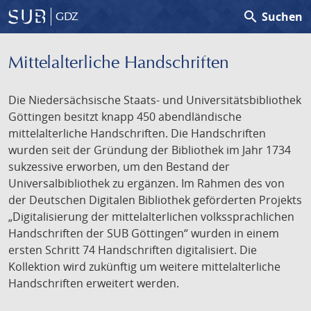
search
Suchen
GDZ
Mittelalterliche Handschriften
Die Niedersächsische Staats- und Universitätsbibliothek
Göttingen besitzt knapp 450 abendländische
mittelalterliche Handschriften. Die Handschriften
wurden seit der Gründung der Bibliothek im Jahr 1734
sukzessive erworben, um den Bestand der
Universalbibliothek zu ergänzen. Im Rahmen des von
der Deutschen Digitalen Bibliothek geförderten Projekts
„Digitalisierung der mittelalterlichen volkssprachlichen
Handschriften der SUB Göttingen“ wurden in einem
ersten Schritt 74 Handschriften digitalisiert. Die
Kollektion wird zukünftig um weitere mittelalterliche
Handschriften erweitert werden.