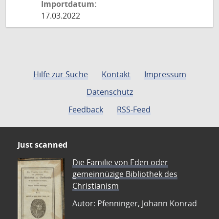
Importdatum:
17.03.2022
Hilfe zur Suche
Kontakt
Impressum
Datenschutz
Feedback
RSS-Feed
Just scanned
Die Familie von Eden oder
gemeinnüzige Bibliothek des
Christianism
Autor: Pfenninger, Johann Konrad