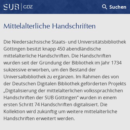
search
Suchen
GDZ
Mittelalterliche Handschriften
Die Niedersächsische Staats- und Universitätsbibliothek
Göttingen besitzt knapp 450 abendländische
mittelalterliche Handschriften. Die Handschriften
wurden seit der Gründung der Bibliothek im Jahr 1734
sukzessive erworben, um den Bestand der
Universalbibliothek zu ergänzen. Im Rahmen des von
der Deutschen Digitalen Bibliothek geförderten Projekts
„Digitalisierung der mittelalterlichen volkssprachlichen
Handschriften der SUB Göttingen“ wurden in einem
ersten Schritt 74 Handschriften digitalisiert. Die
Kollektion wird zukünftig um weitere mittelalterliche
Handschriften erweitert werden.