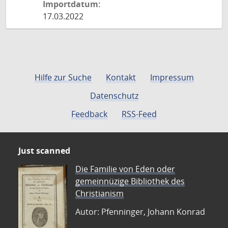
Importdatum:
17.03.2022
Hilfe zur Suche
Kontakt
Impressum
Datenschutz
Feedback
RSS-Feed
Just scanned
Die Familie von Eden oder
gemeinnüzige Bibliothek des
Christianism
Autor: Pfenninger, Johann Konrad