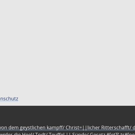
nschutz
n dem geystlichen kampff/ Christ=||licher Ritterschafft/ da
 wider die Heel/ Todt/ Teuffel || Sünde/ Gesetz #[et]c̃ tr#[o