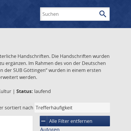
search
Suchen
lterliche Handschriften. Die Handschriften wurden
k zu ergänzen. Im Rahmen des von der Deutschen
ften der SUB Göttingen“ wurden in einem ersten
 erweitert werden.
Kultur |
Status:
laufend
er
sortiert nach
remove
Alle Filter entfernen
Autoren