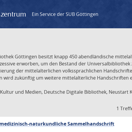
gszentrum
Ein Service der SUB Göttingen
liothek Göttingen besitzt knapp 450 abendländische mittela
ukzessive erworben, um den Bestand der Universalbibliothe
lisierung der mittelalterlichen volkssprachlichen Handschri
ion wird zukünftig um weitere mittelalterliche Handschriften
ultur und Medien, Deutsche Digitale Bibliothek, Neustart 
1 Treff
sch-medizinisch-naturkundliche Sammelhandschrift