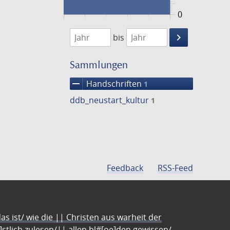
0
1474
1475
keyboard_arrow_right
bis
Suche
einschränke
Sammlungen
remove
Handschriften
1
ddb_neustart_kultur
1
Feedback
RSS-Feed
s ist/ wie die || Christen aus warheit der
e]stlich zulesen/|| allen bl#[oe]den gewissen/