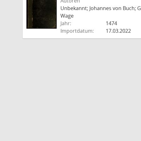
Autoren
Unbekannt; Johannes von Buch; Go
Wage
Jahr:
1474
Importdatum:
17.03.2022