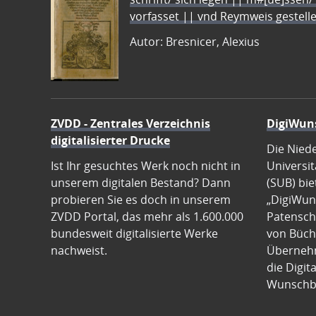
vorfasset || vnd Reymweis gestel
Autor: Bresnicer, Alexius
ZVDD - Zentrales Verzeichnis
DigiWun
digitalisierter Drucke
Die Nied
Ist Ihr gesuchtes Werk noch nicht in
Universit
unserem digitalen Bestand? Dann
(SUB) bie
probieren Sie es doch in unserem
„DigiWun
ZVDD Portal, das mehr als 1.600.000
Patenscha
bundesweit digitalisierte Werke
von Büch
nachweist.
Übernehm
die Digit
Wunschb