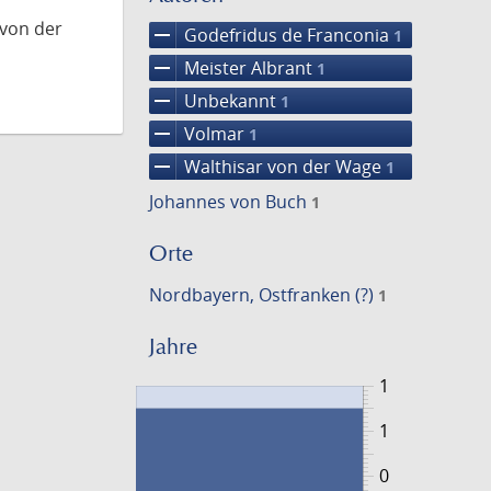
 von der
remove
Godefridus de Franconia
1
remove
Meister Albrant
1
remove
Unbekannt
1
remove
Volmar
1
remove
Walthisar von der Wage
1
Johannes von Buch
1
Orte
Nordbayern, Ostfranken (?)
1
Jahre
1
1
0