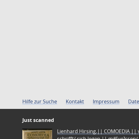
Hilfe zur Suche
Kontakt
Impressum
Date
Just scanned
Lienhard Hirsing.|| COMOEDIA || vo
schrifft/ sich legen || m#[ue]ssen/