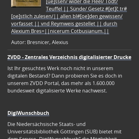
[ue]ssen/ wider die Heel/ Todt/
Teuffel || Sünde/ Gesetz #[et]c̃ tr#
[oe]stlich zulesen/|| allen bl#[oe]den gewissen/
vorfasset || vnd Reymweis gestellet || durch
Alexium Bres=||nicerum Cotbusianum.||
Autor: Bresnicer, Alexius
ZVDD - Zentrales Verzeichnis digitalisierter Drucke
Ist Ihr gesuchtes Werk noch nicht in unserem
digitalen Bestand? Dann probieren Sie es doch in
unserem ZVDD Portal, das mehr als 1.600.000
bundesweit digitalisierte Werke nachweist.
DigiWunschbuch
Die Niedersächsische Staats- und
Universitätsbibliothek Göttingen (SUB) bietet mit