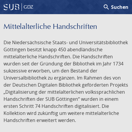
search
Suchen
GDZ
Mittelalterliche Handschriften
Die Niedersächsische Staats- und Universitätsbibliothek
Göttingen besitzt knapp 450 abendländische
mittelalterliche Handschriften. Die Handschriften
wurden seit der Gründung der Bibliothek im Jahr 1734
sukzessive erworben, um den Bestand der
Universalbibliothek zu ergänzen. Im Rahmen des von
der Deutschen Digitalen Bibliothek geförderten Projekts
„Digitalisierung der mittelalterlichen volkssprachlichen
Handschriften der SUB Göttingen“ wurden in einem
ersten Schritt 74 Handschriften digitalisiert. Die
Kollektion wird zukünftig um weitere mittelalterliche
Handschriften erweitert werden.