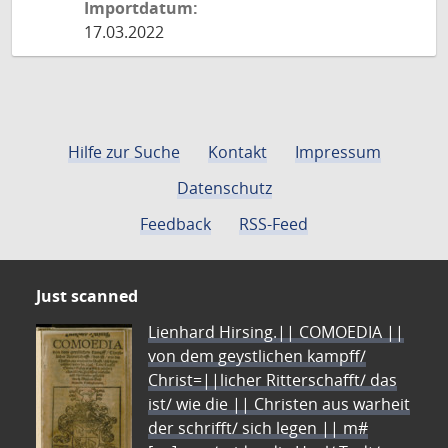
Importdatum:
17.03.2022
Hilfe zur Suche
Kontakt
Impressum
Datenschutz
Feedback
RSS-Feed
Just scanned
Lienhard Hirsing.|| COMOEDIA ||
von dem geystlichen kampff/
Christ=||licher Ritterschafft/ das
ist/ wie die || Christen aus warheit
der schrifft/ sich legen || m#