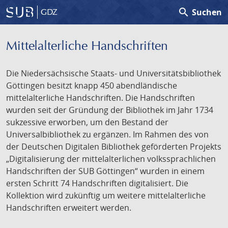
search
Suchen
GDZ
Mittelalterliche Handschriften
Die Niedersächsische Staats- und Universitätsbibliothek
Göttingen besitzt knapp 450 abendländische
mittelalterliche Handschriften. Die Handschriften
wurden seit der Gründung der Bibliothek im Jahr 1734
sukzessive erworben, um den Bestand der
Universalbibliothek zu ergänzen. Im Rahmen des von
der Deutschen Digitalen Bibliothek geförderten Projekts
„Digitalisierung der mittelalterlichen volkssprachlichen
Handschriften der SUB Göttingen“ wurden in einem
ersten Schritt 74 Handschriften digitalisiert. Die
Kollektion wird zukünftig um weitere mittelalterliche
Handschriften erweitert werden.