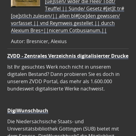
[ue]ssen/ wider die Heel/ Todt/
Teuffel || Sünde/ Gesetz #[et]c̃ tr#
[oe]stlich zulesen/|| allen bl#[oe]den gewissen/
vorfasset || vnd Reymweis gestellet || durch
Alexium Bres=||nicerum Cotbusianum.||
Autor: Bresnicer, Alexius
ZVDD - Zentrales Verzeichnis digitalisierter Drucke
Ist Ihr gesuchtes Werk noch nicht in unserem
digitalen Bestand? Dann probieren Sie es doch in
unserem ZVDD Portal, das mehr als 1.600.000
bundesweit digitalisierte Werke nachweist.
DigiWunschbuch
Die Niedersächsische Staats- und
Universitätsbibliothek Göttingen (SUB) bietet mit