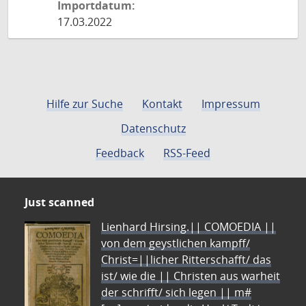
Importdatum:
17.03.2022
Hilfe zur Suche
Kontakt
Impressum
Datenschutz
Feedback
RSS-Feed
Just scanned
Lienhard Hirsing.|| COMOEDIA ||
von dem geystlichen kampff/
Christ=||licher Ritterschafft/ das
ist/ wie die || Christen aus warheit
der schrifft/ sich legen || m#