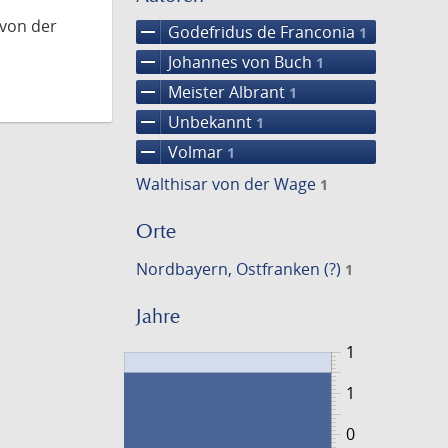
 von der
remove
Godefridus de Franconia
1
remove
Johannes von Buch
1
remove
Meister Albrant
1
remove
Unbekannt
1
remove
Volmar
1
Walthisar von der Wage
1
Orte
Nordbayern, Ostfranken (?)
1
Jahre
1
1
0