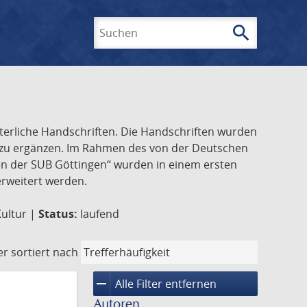
search
Suchen
lterliche Handschriften. Die Handschriften wurden
k zu ergänzen. Im Rahmen des von der Deutschen
ften der SUB Göttingen“ wurden in einem ersten
 erweitert werden.
Kultur |
Status:
laufend
er
sortiert nach
remove
Alle Filter entfernen
Autoren