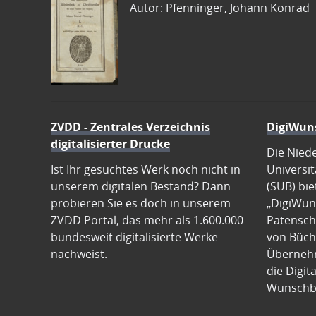
Autor: Pfenninger, Johann Konrad
ZVDD - Zentrales Verzeichnis
DigiWun
digitalisierter Drucke
Die Nied
Ist Ihr gesuchtes Werk noch nicht in
Universit
unserem digitalen Bestand? Dann
(SUB) bie
probieren Sie es doch in unserem
„DigiWun
ZVDD Portal, das mehr als 1.600.000
Patenscha
bundesweit digitalisierte Werke
von Büch
nachweist.
Übernehm
die Digit
Wunschb