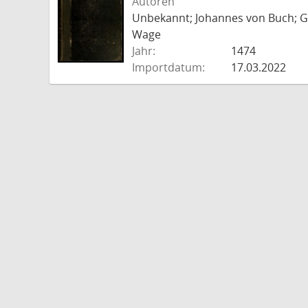
Autoren
Unbekannt; Johannes von Buch; Go
Wage
Jahr:
1474
Importdatum:
17.03.2022