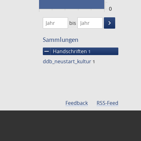
0
1474
1475
keyboard_arrow_right
bis
Suche
einschränke
Sammlungen
remove
Handschriften
1
ddb_neustart_kultur
1
Feedback
RSS-Feed