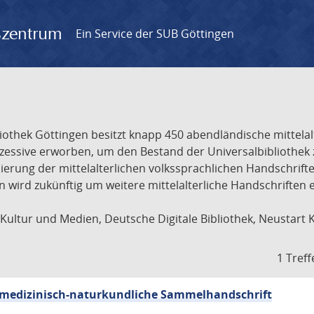
gszentrum
Ein Service der SUB Göttingen
liothek Göttingen besitzt knapp 450 abendländische mittela
ukzessive erworben, um den Bestand der Universalbibliothe
lisierung der mittelalterlichen volkssprachlichen Handschri
ion wird zukünftig um weitere mittelalterliche Handschriften
ultur und Medien, Deutsche Digitale Bibliothek, Neustart 
1 Treff
sch-medizinisch-naturkundliche Sammelhandschrift