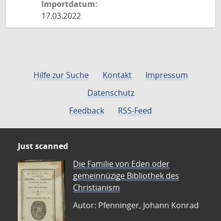
Importdatum:
17.03.2022
Hilfe zur Suche
Kontakt
Impressum
Datenschutz
Feedback
RSS-Feed
Just scanned
Die Familie von Eden oder
gemeinnüzige Bibliothek des
Christianism
Autor: Pfenninger, Johann Konrad