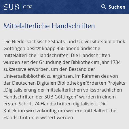
search
Suchen
GDZ
Mittelalterliche Handschriften
Die Niedersächsische Staats- und Universitätsbibliothek
Göttingen besitzt knapp 450 abendländische
mittelalterliche Handschriften. Die Handschriften
wurden seit der Gründung der Bibliothek im Jahr 1734
sukzessive erworben, um den Bestand der
Universalbibliothek zu ergänzen. Im Rahmen des von
der Deutschen Digitalen Bibliothek geförderten Projekts
„Digitalisierung der mittelalterlichen volkssprachlichen
Handschriften der SUB Göttingen“ wurden in einem
ersten Schritt 74 Handschriften digitalisiert. Die
Kollektion wird zukünftig um weitere mittelalterliche
Handschriften erweitert werden.