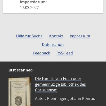
Importdatum:
17.03.2022
Hilfe zur Suche
Kontakt
Impressum
Datenschutz
Feedback
RSS-Feed
Just scanned
Die Familie von Eden oder
gemeinnüzige Bibliothek des
Christianism
Autor: Pfenninger, Johann Konrad