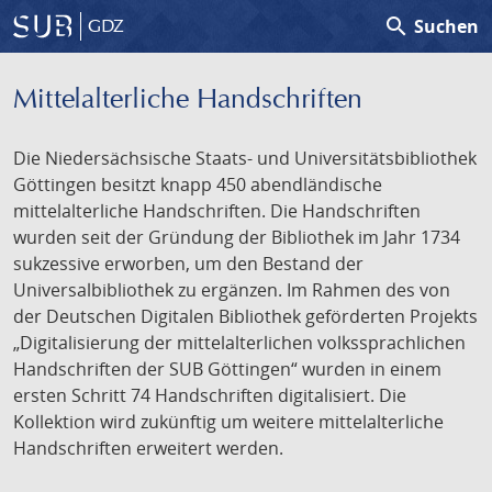
search
Suchen
GDZ
Mittelalterliche Handschriften
Die Niedersächsische Staats- und Universitätsbibliothek
Göttingen besitzt knapp 450 abendländische
mittelalterliche Handschriften. Die Handschriften
wurden seit der Gründung der Bibliothek im Jahr 1734
sukzessive erworben, um den Bestand der
Universalbibliothek zu ergänzen. Im Rahmen des von
der Deutschen Digitalen Bibliothek geförderten Projekts
„Digitalisierung der mittelalterlichen volkssprachlichen
Handschriften der SUB Göttingen“ wurden in einem
ersten Schritt 74 Handschriften digitalisiert. Die
Kollektion wird zukünftig um weitere mittelalterliche
Handschriften erweitert werden.