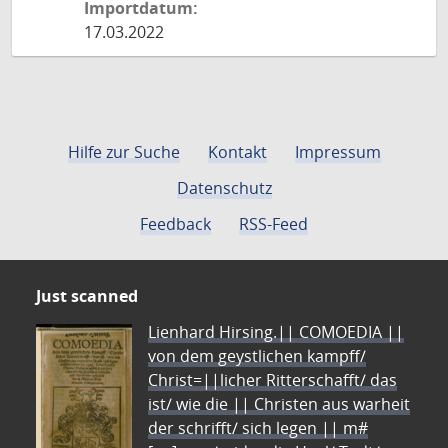
Importdatum:
17.03.2022
Hilfe zur Suche
Kontakt
Impressum
Datenschutz
Feedback
RSS-Feed
Just scanned
Lienhard Hirsing.|| COMOEDIA ||
von dem geystlichen kampff/
Christ=||licher Ritterschafft/ das
ist/ wie die || Christen aus warheit
der schrifft/ sich legen || m#