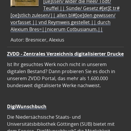
[ue]ssen/ wider die Heel/ Todt/
Teuffel || Sünde/ Gesetz #[et]c̃ tr#
[oe]stlich zulesen/|| allen bl#[oe]den gewissen/
vorfasset || vnd Reymweis gestellet || durch
Alexium Bres=||nicerum Cotbusianum.||
Autor: Bresnicer, Alexius
ZVDD - Zentrales Verzeichnis digitalisierter Drucke
Ist Ihr gesuchtes Werk noch nicht in unserem
digitalen Bestand? Dann probieren Sie es doch in
unserem ZVDD Portal, das mehr als 1.600.000
bundesweit digitalisierte Werke nachweist.
DigiWunschbuch
Die Niedersächsische Staats- und
Universitätsbibliothek Göttingen (SUB) bietet mit