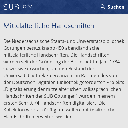
search
Suchen
GDZ
Mittelalterliche Handschriften
Die Niedersächsische Staats- und Universitätsbibliothek
Göttingen besitzt knapp 450 abendländische
mittelalterliche Handschriften. Die Handschriften
wurden seit der Gründung der Bibliothek im Jahr 1734
sukzessive erworben, um den Bestand der
Universalbibliothek zu ergänzen. Im Rahmen des von
der Deutschen Digitalen Bibliothek geförderten Projekts
„Digitalisierung der mittelalterlichen volkssprachlichen
Handschriften der SUB Göttingen“ wurden in einem
ersten Schritt 74 Handschriften digitalisiert. Die
Kollektion wird zukünftig um weitere mittelalterliche
Handschriften erweitert werden.