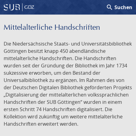
search
Suchen
GDZ
Mittelalterliche Handschriften
Die Niedersächsische Staats- und Universitätsbibliothek
Göttingen besitzt knapp 450 abendländische
mittelalterliche Handschriften. Die Handschriften
wurden seit der Gründung der Bibliothek im Jahr 1734
sukzessive erworben, um den Bestand der
Universalbibliothek zu ergänzen. Im Rahmen des von
der Deutschen Digitalen Bibliothek geförderten Projekts
„Digitalisierung der mittelalterlichen volkssprachlichen
Handschriften der SUB Göttingen“ wurden in einem
ersten Schritt 74 Handschriften digitalisiert. Die
Kollektion wird zukünftig um weitere mittelalterliche
Handschriften erweitert werden.