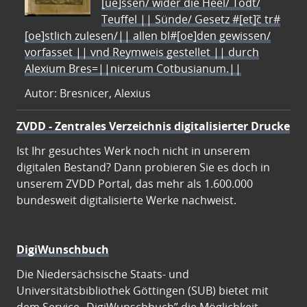
[ue]ssen/ wider die Heel/ Todt/
Teuffel || Sünde/ Gesetz #[et]c̃ tr#
[oe]stlich zulesen/|| allen bl#[oe]den gewissen/
vorfasset || vnd Reymweis gestellet || durch
Alexium Bres=||nicerum Cotbusianum.||
Autor: Bresnicer, Alexius
ZVDD - Zentrales Verzeichnis digitalisierter Drucke
Ist Ihr gesuchtes Werk noch nicht in unserem
digitalen Bestand? Dann probieren Sie es doch in
unserem ZVDD Portal, das mehr als 1.600.000
bundesweit digitalisierte Werke nachweist.
DigiWunschbuch
Die Niedersächsische Staats- und
Universitätsbibliothek Göttingen (SUB) bietet mit