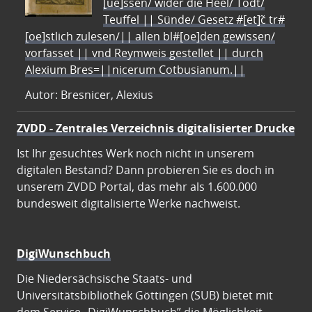
[ue]ssen/ wider die Heel/ Todt/
Teuffel || Sünde/ Gesetz #[et]c̃ tr#
[oe]stlich zulesen/|| allen bl#[oe]den gewissen/
vorfasset || vnd Reymweis gestellet || durch
Alexium Bres=||nicerum Cotbusianum.||
Autor: Bresnicer, Alexius
ZVDD - Zentrales Verzeichnis digitalisierter Drucke
Ist Ihr gesuchtes Werk noch nicht in unserem
digitalen Bestand? Dann probieren Sie es doch in
unserem ZVDD Portal, das mehr als 1.600.000
bundesweit digitalisierte Werke nachweist.
DigiWunschbuch
Die Niedersächsische Staats- und
Universitätsbibliothek Göttingen (SUB) bietet mit