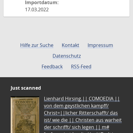
Importdatum:
17.03.2022
Hilfe zur Suche
Kontakt
Impressum
Datenschutz
Feedback
RSS-Feed
Just scanned
Lienhard Hirsing.|| COMOEDIA ||
von dem geystlichen kampff/
Christ=||licher Ritterschafft/ das
ist/ wie die || Christen aus warheit
der schrifft/ sich legen || m#