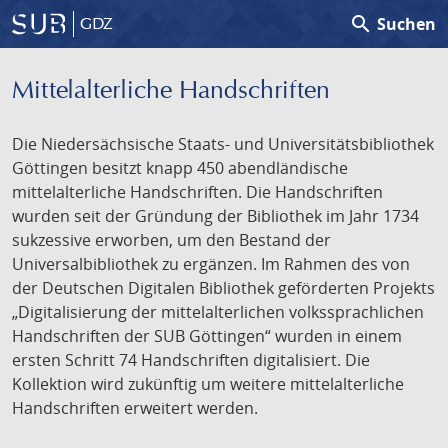
search
Suchen
GDZ
Mittelalterliche Handschriften
Die Niedersächsische Staats- und Universitätsbibliothek
Göttingen besitzt knapp 450 abendländische
mittelalterliche Handschriften. Die Handschriften
wurden seit der Gründung der Bibliothek im Jahr 1734
sukzessive erworben, um den Bestand der
Universalbibliothek zu ergänzen. Im Rahmen des von
der Deutschen Digitalen Bibliothek geförderten Projekts
„Digitalisierung der mittelalterlichen volkssprachlichen
Handschriften der SUB Göttingen“ wurden in einem
ersten Schritt 74 Handschriften digitalisiert. Die
Kollektion wird zukünftig um weitere mittelalterliche
Handschriften erweitert werden.