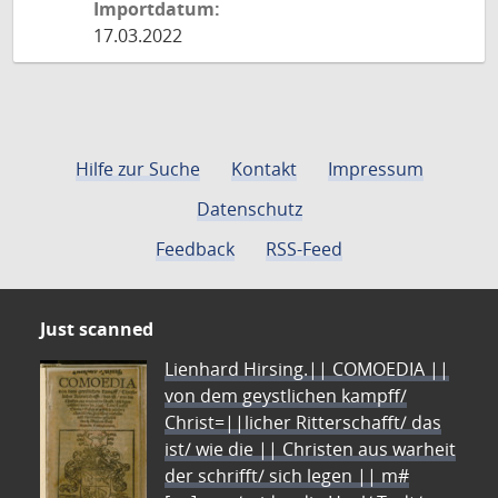
Importdatum:
17.03.2022
Hilfe zur Suche
Kontakt
Impressum
Datenschutz
Feedback
RSS-Feed
Just scanned
Lienhard Hirsing.|| COMOEDIA ||
von dem geystlichen kampff/
Christ=||licher Ritterschafft/ das
ist/ wie die || Christen aus warheit
der schrifft/ sich legen || m#