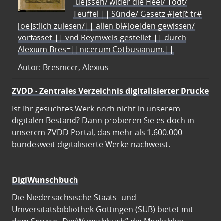
[ue]ssen/ wider die Heel/ Todt/
Teuffel || Sünde/ Gesetz #[et]c̃ tr#
[oe]stlich zulesen/|| allen bl#[oe]den gewissen/
vorfasset || vnd Reymweis gestellet || durch
Alexium Bres=||nicerum Cotbusianum.||
Autor: Bresnicer, Alexius
ZVDD - Zentrales Verzeichnis digitalisierter Drucke
Ist Ihr gesuchtes Werk noch nicht in unserem
digitalen Bestand? Dann probieren Sie es doch in
unserem ZVDD Portal, das mehr als 1.600.000
bundesweit digitalisierte Werke nachweist.
DigiWunschbuch
Die Niedersächsische Staats- und
Universitätsbibliothek Göttingen (SUB) bietet mit