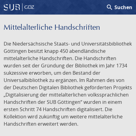
search
Suchen
GDZ
Mittelalterliche Handschriften
Die Niedersächsische Staats- und Universitätsbibliothek
Göttingen besitzt knapp 450 abendländische
mittelalterliche Handschriften. Die Handschriften
wurden seit der Gründung der Bibliothek im Jahr 1734
sukzessive erworben, um den Bestand der
Universalbibliothek zu ergänzen. Im Rahmen des von
der Deutschen Digitalen Bibliothek geförderten Projekts
„Digitalisierung der mittelalterlichen volkssprachlichen
Handschriften der SUB Göttingen“ wurden in einem
ersten Schritt 74 Handschriften digitalisiert. Die
Kollektion wird zukünftig um weitere mittelalterliche
Handschriften erweitert werden.