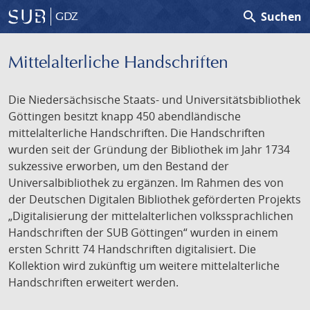
search
Suchen
GDZ
Mittelalterliche Handschriften
Die Niedersächsische Staats- und Universitätsbibliothek
Göttingen besitzt knapp 450 abendländische
mittelalterliche Handschriften. Die Handschriften
wurden seit der Gründung der Bibliothek im Jahr 1734
sukzessive erworben, um den Bestand der
Universalbibliothek zu ergänzen. Im Rahmen des von
der Deutschen Digitalen Bibliothek geförderten Projekts
„Digitalisierung der mittelalterlichen volkssprachlichen
Handschriften der SUB Göttingen“ wurden in einem
ersten Schritt 74 Handschriften digitalisiert. Die
Kollektion wird zukünftig um weitere mittelalterliche
Handschriften erweitert werden.