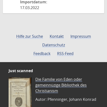
Importdatum:
17.03.2022
Hilfe zur Suche
Kontakt
Impressum
Datenschutz
Feedback
RSS-Feed
Just scanned
Die Familie von Eden oder
gemeinnüzige Bibliothek des
Christianism
Autor: Pfenninger, Johann Konrad