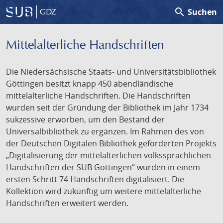
search
Suchen
GDZ
Mittelalterliche Handschriften
Die Niedersächsische Staats- und Universitätsbibliothek
Göttingen besitzt knapp 450 abendländische
mittelalterliche Handschriften. Die Handschriften
wurden seit der Gründung der Bibliothek im Jahr 1734
sukzessive erworben, um den Bestand der
Universalbibliothek zu ergänzen. Im Rahmen des von
der Deutschen Digitalen Bibliothek geförderten Projekts
„Digitalisierung der mittelalterlichen volkssprachlichen
Handschriften der SUB Göttingen“ wurden in einem
ersten Schritt 74 Handschriften digitalisiert. Die
Kollektion wird zukünftig um weitere mittelalterliche
Handschriften erweitert werden.