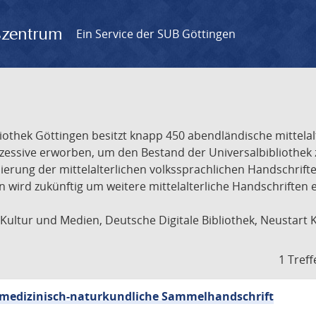
gszentrum
Ein Service der SUB Göttingen
liothek Göttingen besitzt knapp 450 abendländische mittela
ukzessive erworben, um den Bestand der Universalbibliothe
lisierung der mittelalterlichen volkssprachlichen Handschri
ion wird zukünftig um weitere mittelalterliche Handschriften
ultur und Medien, Deutsche Digitale Bibliothek, Neustart 
1 Treff
sch-medizinisch-naturkundliche Sammelhandschrift