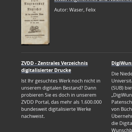
Autor: Waser, Felix
ZVDD - Zentrales Verzeichnis
DigiWun
digitalisierter Drucke
Die Nied
Ist Ihr gesuchtes Werk noch nicht in
Universit
unserem digitalen Bestand? Dann
(SUB) bie
probieren Sie es doch in unserem
„DigiWun
ZVDD Portal, das mehr als 1.600.000
Patenscha
bundesweit digitalisierte Werke
von Büch
nachweist.
Übernehm
die Digit
Wunschb