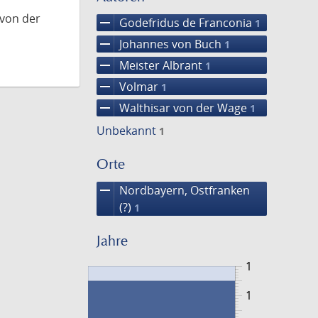
 von der
remove
Godefridus de Franconia
1
remove
Johannes von Buch
1
remove
Meister Albrant
1
remove
Volmar
1
remove
Walthisar von der Wage
1
Unbekannt
1
Orte
remove
Nordbayern, Ostfranken
(?)
1
Jahre
1
1