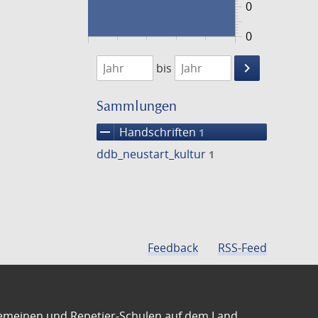
0
0
1474
1475
keyboard_arrow_right
bis
Suche
einschränke
Sammlungen
remove
Handschriften
1
ddb_neustart_kultur
1
Feedback
RSS-Feed
emeinen und Repetier-Schulen auf dem Land