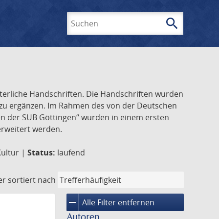
search
Suchen
lterliche Handschriften. Die Handschriften wurden
k zu ergänzen. Im Rahmen des von der Deutschen
ften der SUB Göttingen“ wurden in einem ersten
 erweitert werden.
Kultur |
Status:
laufend
er
sortiert nach
remove
Alle Filter entfernen
Autoren