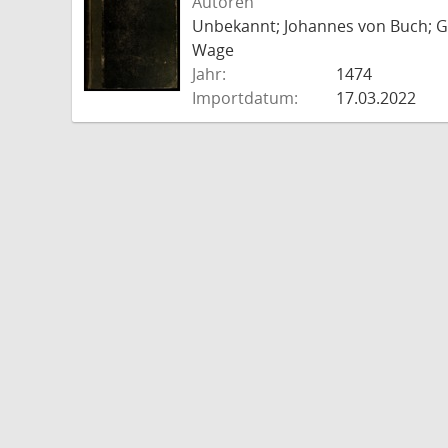
Autoren
Unbekannt; Johannes von Buch; Go
Wage
Jahr:
1474
Importdatum:
17.03.2022