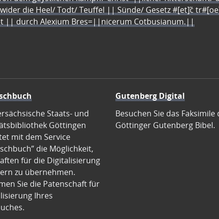
 wider die Heel/ Todt/ Teuffel || Sünde/ Gesetz #[et]c̃ tr#[o
let || durch Alexium Bres=||nicerum Cotbusianum.||
schbuch
Gutenberg Digital
ersächsische Staats- und
Besuchen Sie das Faksimile 
ätsbibliothek Göttingen
Göttinger Gutenberg Bibel.
tet mit dem Service
schbuch” die Möglichkeit,
ften für die Digitalisierung
ern zu übernehmen.
en Sie die Patenschaft für
alisierung Ihres
uches.