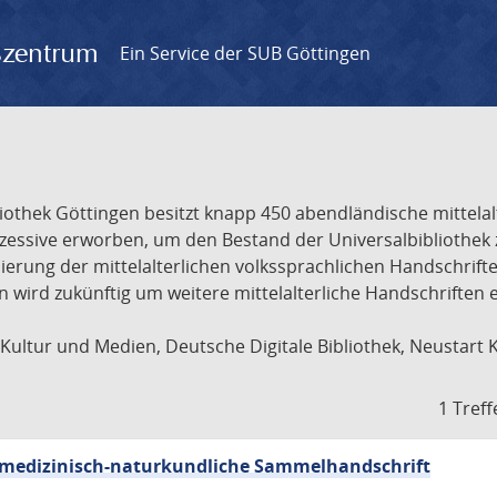
gszentrum
Ein Service der SUB Göttingen
liothek Göttingen besitzt knapp 450 abendländische mittela
ukzessive erworben, um den Bestand der Universalbibliothe
lisierung der mittelalterlichen volkssprachlichen Handschri
ion wird zukünftig um weitere mittelalterliche Handschriften
ultur und Medien, Deutsche Digitale Bibliothek, Neustart 
1 Treff
sch-medizinisch-naturkundliche Sammelhandschrift