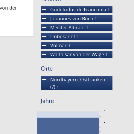
 von der
remove
Godefridus de Franconia
1
remove
Johannes von Buch
1
remove
Meister Albrant
1
remove
Unbekannt
1
remove
Volmar
1
remove
Walthisar von der Wage
1
Orte
remove
Nordbayern, Ostfranken
(?)
1
Jahre
1
1