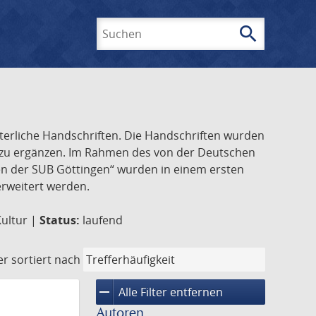
search
Suchen
lterliche Handschriften. Die Handschriften wurden
k zu ergänzen. Im Rahmen des von der Deutschen
ften der SUB Göttingen“ wurden in einem ersten
 erweitert werden.
Kultur |
Status:
laufend
er
sortiert nach
remove
Alle Filter entfernen
Autoren