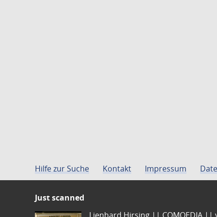
Hilfe zur Suche
Kontakt
Impressum
Date
Just scanned
Lienhard Hirsing.|| COMOEDIA || vo