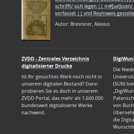
schrifft/ sich legen || m#[ue]ssen/
vorfasset || vnd Reymweis gestel
Autor: Bresnicer, Alexius
ZVDD - Zentrales Verzeichnis
DigiWun
digitalisierter Drucke
Die Nied
Ist Ihr gesuchtes Werk noch nicht in
Universit
unserem digitalen Bestand? Dann
(SUB) bie
probieren Sie es doch in unserem
„DigiWun
ZVDD Portal, das mehr als 1.600.000
Patenscha
bundesweit digitalisierte Werke
von Büch
nachweist.
Übernehm
die Digit
Wunschb