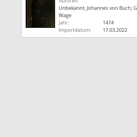
Autoren
Unbekannt; Johannes von Buch; Go
Wage
Jahr:
1474
Importdatum:
17.03.2022