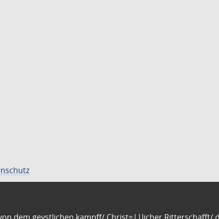
nschutz
n dem geystlichen kampff/ Christ=||licher Ritterschafft/ da