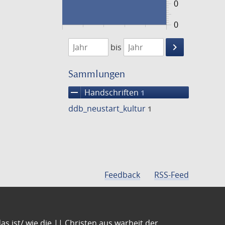
0
0
1474
1475
keyboard_arrow_right
bis
Suche
einschränke
Sammlungen
remove
Handschriften
1
ddb_neustart_kultur
1
Feedback
RSS-Feed
s ist/ wie die || Christen aus warheit der