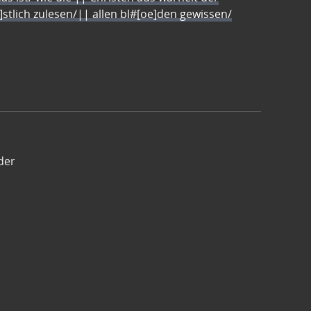
e]stlich zulesen/|| allen bl#[oe]den gewissen/
der