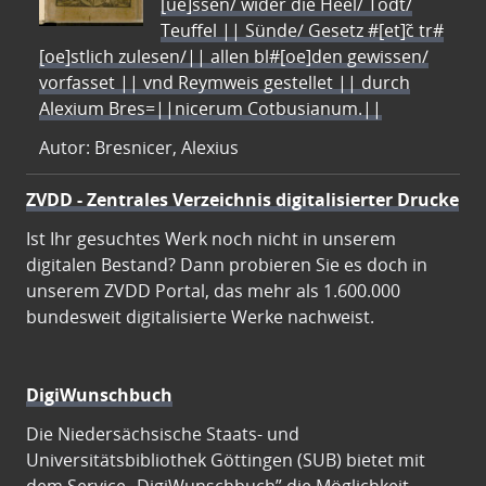
[ue]ssen/ wider die Heel/ Todt/
Teuffel || Sünde/ Gesetz #[et]c̃ tr#
[oe]stlich zulesen/|| allen bl#[oe]den gewissen/
vorfasset || vnd Reymweis gestellet || durch
Alexium Bres=||nicerum Cotbusianum.||
Autor: Bresnicer, Alexius
ZVDD - Zentrales Verzeichnis digitalisierter Drucke
Ist Ihr gesuchtes Werk noch nicht in unserem
digitalen Bestand? Dann probieren Sie es doch in
unserem ZVDD Portal, das mehr als 1.600.000
bundesweit digitalisierte Werke nachweist.
DigiWunschbuch
Die Niedersächsische Staats- und
Universitätsbibliothek Göttingen (SUB) bietet mit