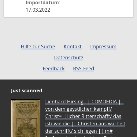
Importdatum:
17.03.2022
Hilfe zur Suche
Kontakt
Impressum
Datenschutz
Feedback
RSS-Feed
Just scanned
Lienhard Hirsing.|| COMOEDIA ||
von dem geystlichen kampff/
Christ=||licher Ritterschafft/ das
ist/ wie die || Christen aus warheit
der schrifft/ sich legen || m#