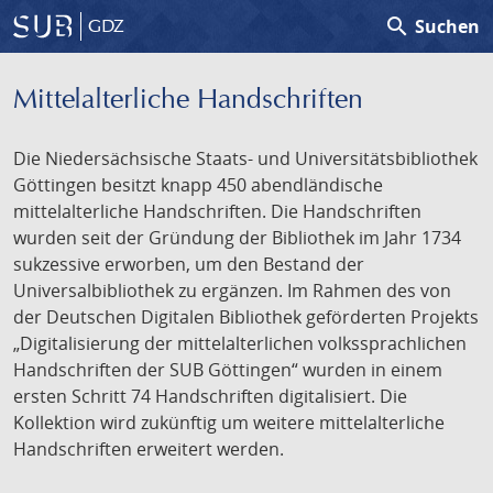
search
Suchen
GDZ
Mittelalterliche Handschriften
Die Niedersächsische Staats- und Universitätsbibliothek
Göttingen besitzt knapp 450 abendländische
mittelalterliche Handschriften. Die Handschriften
wurden seit der Gründung der Bibliothek im Jahr 1734
sukzessive erworben, um den Bestand der
Universalbibliothek zu ergänzen. Im Rahmen des von
der Deutschen Digitalen Bibliothek geförderten Projekts
„Digitalisierung der mittelalterlichen volkssprachlichen
Handschriften der SUB Göttingen“ wurden in einem
ersten Schritt 74 Handschriften digitalisiert. Die
Kollektion wird zukünftig um weitere mittelalterliche
Handschriften erweitert werden.