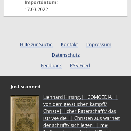
Importdatum:
17.03.2022
Hilfe zur Suche
Kontakt
Impressum
Datenschutz
Feedback
RSS-Feed
Just scanned
Lienhard Hirsing.|| COMOEDIA ||
von dem geystlichen kampff/
Christ=||licher Ritterschafft/ das
ist/ wie die || Christen aus warheit
der schrifft/ sich legen || m#