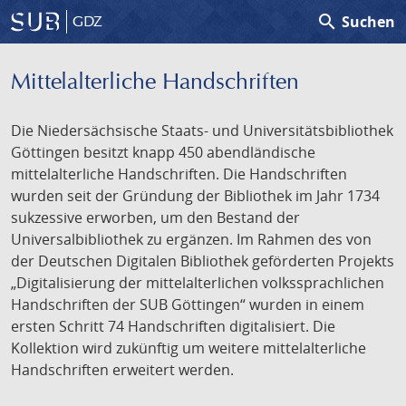
search
Suchen
GDZ
Mittelalterliche Handschriften
Die Niedersächsische Staats- und Universitätsbibliothek
Göttingen besitzt knapp 450 abendländische
mittelalterliche Handschriften. Die Handschriften
wurden seit der Gründung der Bibliothek im Jahr 1734
sukzessive erworben, um den Bestand der
Universalbibliothek zu ergänzen. Im Rahmen des von
der Deutschen Digitalen Bibliothek geförderten Projekts
„Digitalisierung der mittelalterlichen volkssprachlichen
Handschriften der SUB Göttingen“ wurden in einem
ersten Schritt 74 Handschriften digitalisiert. Die
Kollektion wird zukünftig um weitere mittelalterliche
Handschriften erweitert werden.