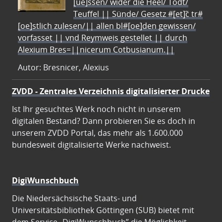
[ue]ssen/ wider die Heel/ Todt/
Teuffel || Sünde/ Gesetz #[et]c̃ tr#
[oe]stlich zulesen/|| allen bl#[oe]den gewissen/
vorfasset || vnd Reymweis gestellet || durch
Alexium Bres=||nicerum Cotbusianum.||
Autor: Bresnicer, Alexius
ZVDD - Zentrales Verzeichnis digitalisierter Drucke
Ist Ihr gesuchtes Werk noch nicht in unserem
digitalen Bestand? Dann probieren Sie es doch in
unserem ZVDD Portal, das mehr als 1.600.000
bundesweit digitalisierte Werke nachweist.
DigiWunschbuch
Die Niedersächsische Staats- und
Universitätsbibliothek Göttingen (SUB) bietet mit