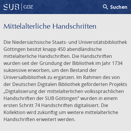
search
Suchen
GDZ
Mittelalterliche Handschriften
Die Niedersächsische Staats- und Universitätsbibliothek
Göttingen besitzt knapp 450 abendländische
mittelalterliche Handschriften. Die Handschriften
wurden seit der Gründung der Bibliothek im Jahr 1734
sukzessive erworben, um den Bestand der
Universalbibliothek zu ergänzen. Im Rahmen des von
der Deutschen Digitalen Bibliothek geförderten Projekts
„Digitalisierung der mittelalterlichen volkssprachlichen
Handschriften der SUB Göttingen“ wurden in einem
ersten Schritt 74 Handschriften digitalisiert. Die
Kollektion wird zukünftig um weitere mittelalterliche
Handschriften erweitert werden.