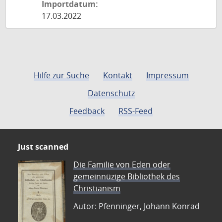
Importdatum:
17.03.2022
Hilfe zur Suche
Kontakt
Impressum
Datenschutz
Feedback
RSS-Feed
Just scanned
Die Familie von Eden oder
gemeinnüzige Bibliothek des
Christianism
Autor: Pfenninger, Johann Konrad